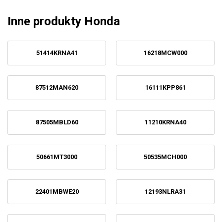
Inne produkty Honda
51414KRNA41
16218MCW000
87512MAN620
16111KPP861
87505MBLD60
11210KRNA40
50661MT3000
50535MCH000
22401MBWE20
12193NLRA31