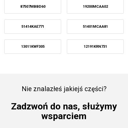
87507MBBD60
19200MCAA02
51414KAE771
51401MCAA81
13011KWF305
12191KRN731
Nie znalazłeś jakiejś części?
Zadzwoń do nas, służymy
wsparciem