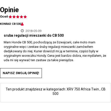
Opinie
Oceń
KONRAD CB 500
2018-05-09
sruba regulacji mieszanki do CB 500
Mam Honde CB 500, pochodzącą ze Szwajcarii, całe moto mam
oryginalne więc i zestaw śruby regulacji mieszanki zamówiłem
dedykowany do niej. Kurier dowiózł mi ją w terminie, części były w
oryginalnym woreczku Hondy. Cena jest bardzo dobra, nie myślałem, że
uda mi się wyrwać ten zastaw za takie pieniądze.
NAPISZ SWOJĄ OPINIĘ!
Ten produkt znajdziesz w kategoriach:
XRV 750 Africa Twin
,
CB
500