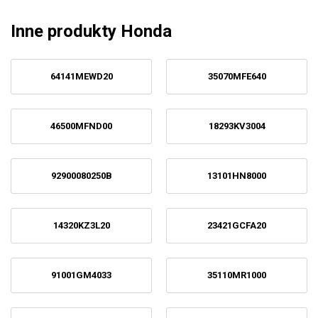
Inne produkty Honda
64141MEWD20
35070MFE640
46500MFND00
18293KV3004
92900080250B
13101HN8000
14320KZ3L20
23421GCFA20
91001GM4033
35110MR1000