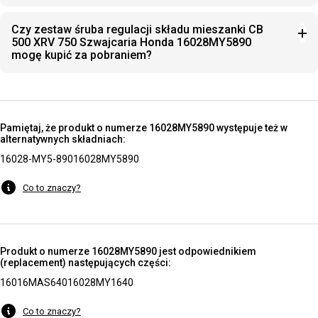
Czy zestaw śruba regulacji składu mieszanki CB
500 XRV 750 Szwajcaria Honda 16028MY5890
mogę kupić za pobraniem?
Pamiętaj, że produkt o numerze 16028MY5890 występuje też w
alternatywnych składniach:
16028-MY5-890
16028MY5890
Co to znaczy?
Produkt o numerze 16028MY5890 jest odpowiednikiem
(replacement) następujących części:
16016MAS640
16028MY1640
Co to znaczy?