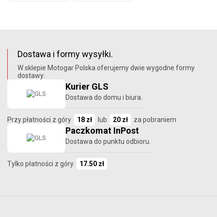
Dostawa i formy wysyłki.
W sklepie Motogar Polska oferujemy dwie wygodne formy
dostawy:
Kurier GLS
Dostawa do domu i biura.
Przy płatności z góry
18 zł
lub
20 zł
za pobraniem
Paczkomat InPost
Dostawa do punktu odbioru.
Tylko płatności z góry
17.50 zł