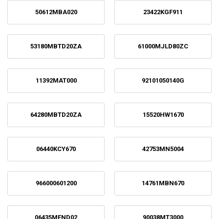
50612MBA020
23422KGF911
53180MBTD20ZA
61000MJLD80ZC
11392MAT000
92101050140G
64280MBTD20ZA
15520HW1670
06440KCY670
42753MN5004
966000601200
14761MBN670
06435MFND02
90038MT3000