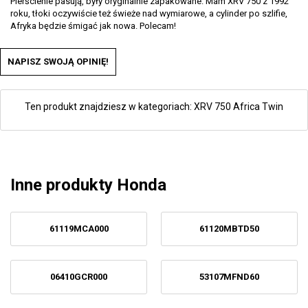
Pierścienie pasują, były oryginalnie zapakowane. Mam XRV 750 z 1992
roku, tłoki oczywiście też świeże nad wymiarowe, a cylinder po szlifie,
Afryka będzie śmigać jak nowa. Polecam!
NAPISZ SWOJĄ OPINIĘ!
Ten produkt znajdziesz w kategoriach:
XRV 750 Africa Twin
Inne produkty Honda
61119MCA000
61120MBTD50
06410GCR000
53107MFND60