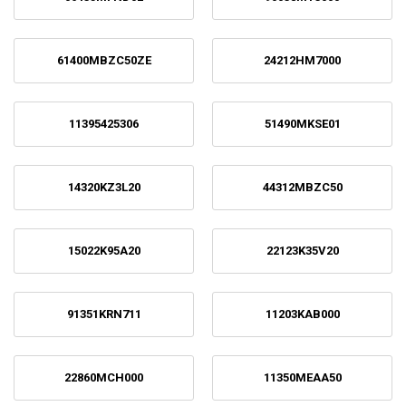
61400MBZC50ZE
24212HM7000
11395425306
51490MKSE01
14320KZ3L20
44312MBZC50
15022K95A20
22123K35V20
91351KRN711
11203KAB000
22860MCH000
11350MEAA50