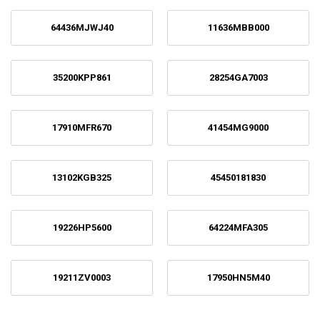
64436MJWJ40
11636MBB000
35200KPP861
28254GA7003
17910MFR670
41454MG9000
13102KGB325
45450181830
19226HP5600
64224MFA305
19211ZV0003
17950HN5M40