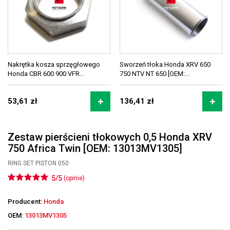
Nakrętka kosza sprzęgłowego
Sworzeń tłoka Honda XRV 650
Honda CBR 600 900 VFR...
750 NTV NT 650 [OEM:...
53,61 zł
136,41 zł
Zestaw pierścieni tłokowych 0,5 Honda XRV
750 Africa Twin [OEM: 13013MV1305]
RING SET PISTON 050
5/5
(opinie)
Producent:
Honda
OEM:
13013MV1305