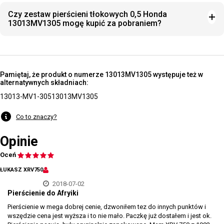
Czy zestaw pierścieni tłokowych 0,5 Honda
13013MV1305 mogę kupić za pobraniem?
Pamiętaj, że produkt o numerze 13013MV1305 występuje też w
alternatywnych składniach:
13013-MV1-305
13013MV1305
Co to znaczy?
Opinie
Oceń
ŁUKASZ XRV750
2018-07-02
Pierścienie do Afryiki
Pierścienie w mega dobrej cenie, dzwoniłem tez do innych punktów i
wszędzie cena jest wyższa i to nie mało. Paczkę już dostałem i jest ok.