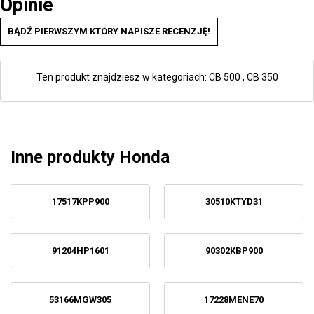
Opinie
BĄDŹ PIERWSZYM KTÓRY NAPISZE RECENZJĘ!
Ten produkt znajdziesz w kategoriach:
CB 500
,
CB 350
Inne produkty Honda
17517KPP900
30510KTYD31
91204HP1601
90302KBP900
53166MGW305
17228MENE70