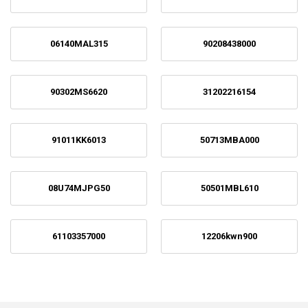
06140MAL315
90208438000
90302MS6620
31202216154
91011KK6013
50713MBA000
08U74MJPG50
50501MBL610
61103357000
12206kwn900