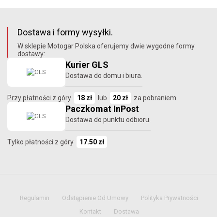
Dostawa i formy wysyłki.
W sklepie Motogar Polska oferujemy dwie wygodne formy
dostawy:
Kurier GLS
Dostawa do domu i biura.
Przy płatności z góry
18 zł
lub
20 zł
za pobraniem
Paczkomat InPost
Dostawa do punktu odbioru.
Tylko płatności z góry
17.50 zł
Regulamin
Odstąpienie Od Umowy
Polityka Prywatności
Kontakt
Dostawa