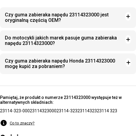
Czy guma zabieraka napędu 23114323000 jest
oryginalną częścią OEM?
Do motocykli jakich marek pasuje guma zabieraka
napędu 23114323000?
Czy guma zabieraka napędu Honda 23114323000
mogę kupić za pobraniem?
Pamiętaj, że produkt o numerze 23114323000 występuje też w
alternatywnych składniach:
23114-323-000
23114323000
23114-323
23114323
23114 323
Co to znaczy?