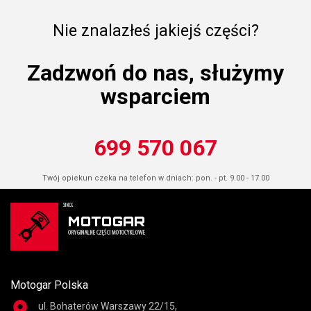
Nie znalazłeś jakiejś części?
Zadzwoń do nas, służymy
wsparciem
699 570 067
Twój opiekun czeka na telefon w dniach: pon. - pt. 9.00 - 17.00
Motogar Polska
ul. Bohaterów Warszawy 22/15,