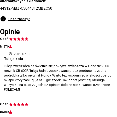
alternatywnych składniach:
44312-MBZ-C50
44312MBZC50
Co to znaczy?
Opinie
Oceń
MIETO
2019-07-11
Tuleja koła
Tuleja wręcz idealna świetnie się pokrywa zwłaszcza w Hondzie 2005
rocznik CB 600F. Tuleja ładnie zapakowana przez producenta żadna
podróbka tylko oryginał Hondy. Warto też wspomnieć o jakości obsługi
sklepu który zasługuje na 5 gwiazdek. Tak dobra jest tutaj obsługa
wszystko na czas zzgodne z opisem dobrze spakowane i oznaczone.
POLECAM!
Oceń
DAREK