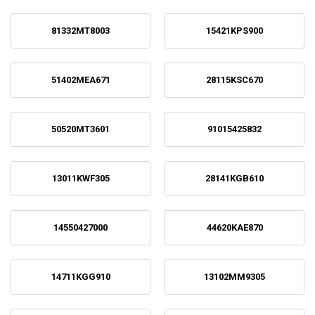
81332MT8003
15421KPS900
51402MEA671
28115KSC670
50520MT3601
91015425832
13011KWF305
28141KGB610
14550427000
44620KAE870
14711KGG910
13102MM9305