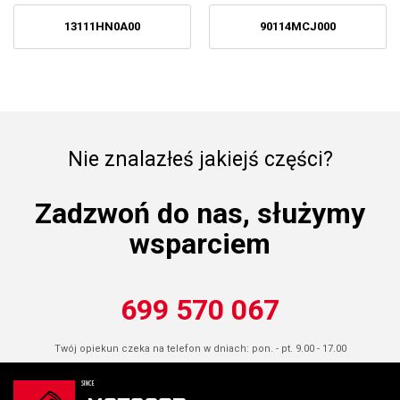
13111HN0A00
90114MCJ000
Nie znalazłeś jakiejś części?
Zadzwoń do nas, służymy
wsparciem
699 570 067
Twój opiekun czeka na telefon w dniach: pon. - pt. 9.00 - 17.00