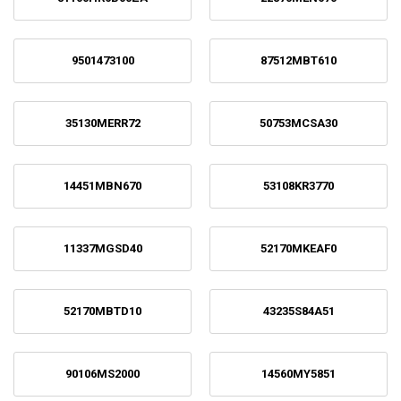
9501473100
87512MBT610
35130MERR72
50753MCSA30
14451MBN670
53108KR3770
11337MGSD40
52170MKEAF0
52170MBTD10
43235S84A51
90106MS2000
14560MY5851