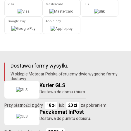
Visa
Mastercard
Blik
Google Pay
Apple pay
Dostawa i formy wysyłki.
W sklepie Motogar Polska oferujemy dwie wygodne formy
dostawy:
Kurier GLS
Dostawa do domu i biura.
Przy płatności z góry
18 zł
lub
20 zł
za pobraniem
Paczkomat InPost
Dostawa do punktu odbioru.