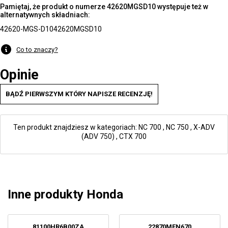
Pamiętaj, że produkt o numerze 42620MGSD10 występuje też w
alternatywnych składniach:
42620-MGS-D10
42620MGSD10
Co to znaczy?
Opinie
BĄDŹ PIERWSZYM KTÓRY NAPISZE RECENZJĘ!
Ten produkt znajdziesz w kategoriach:
NC 700
,
NC 750
,
X-ADV
(ADV 750)
,
CTX 700
Inne produkty Honda
81100HR6B00ZA
22870MEN670