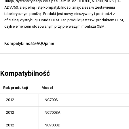
Tuleja, dystans tylnego koła pasuje m.in. do CTX700, NC700, NC750, X-
ADV750, ale pełną listę kompatybilności znajdziesz w zestawieniu
tabelarycznym poniżej. Produkt jest nowy, nieużywany i pochodzi z
oficjalnej dystrybucji Honda OEM. Ten produkt jest tzw. produktem OEM,
czyli elementem stosowanym przy pierwszym montażu OEM.
Kompatybilność
FAQ
Opinie
Kompatybilność
Rok produkcji
Model
2012
NC700S
2012
NC700SA
2012
NC700SD