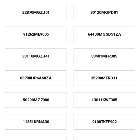
22870MGZJ01
80120MGPD01
91262ME9005
64400MGSD51ZA
33110MGZJ41
33401MFR305
83700HR6A60ZA
35200MERD11
50290MZ7000
13011KWF305
11351KRNA30
91007KFF902