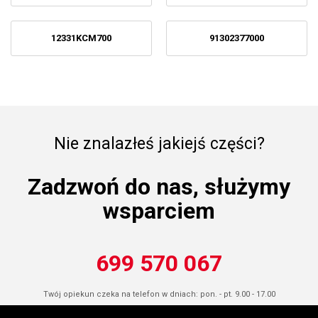
12331KCM700
91302377000
Nie znalazłeś jakiejś części?
Zadzwoń do nas, służymy
wsparciem
699 570 067
Twój opiekun czeka na telefon w dniach: pon. - pt. 9.00 - 17.00