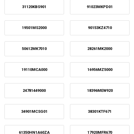
31120KBS901
91023MKPD01
19501MS2000
90153KZ4710
50612MK7010
28261MK2000
19110MCA000
16956MZ5000
24781449000
18396MEW920
34901MCSG01
38301KTF671
61350HN1A60ZA
17920MFR670