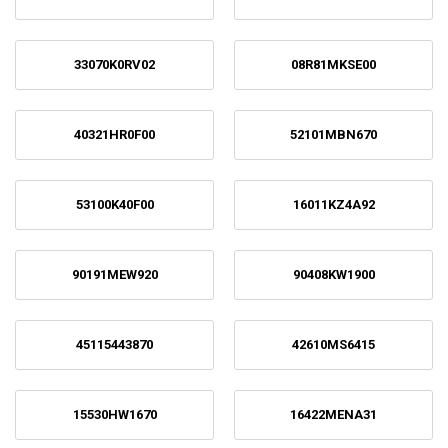
33070K0RV02
08R81MKSE00
40321HR0F00
52101MBN670
53100K40F00
16011KZ4A92
90191MEW920
90408KW1900
45115443870
42610MS6415
15530HW1670
16422MENA31