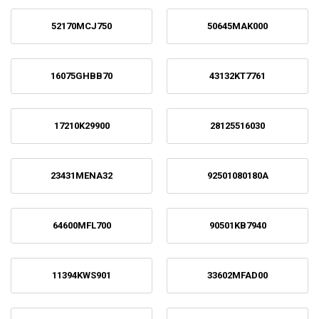
52170MCJ750
50645MAK000
16075GHBB70
43132KT7761
17210K29900
28125516030
23431MENA32
92501080180A
64600MFL700
90501KB7940
11394KWS901
33602MFAD00