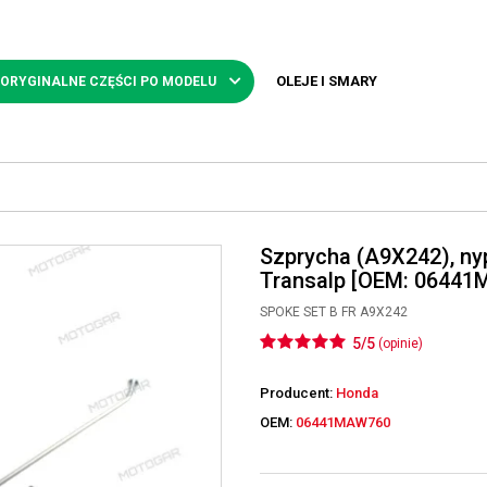
OLEJE I SMARY
 ORYGINALNE CZĘŚCI PO MODELU
Szprycha (A9X242), ny
Transalp [OEM: 0644
SPOKE SET B FR A9X242
5/5
(opinie)
Producent:
Honda
OEM:
06441MAW760