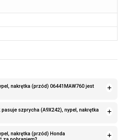
ypel, nakrętka (przód) 06441MAW760 jest
 pasuje szprycha (A9X242), nypel, nakrętka
pel, nakrętka (przód) Honda
 za pobraniem?