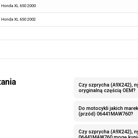
Honda XL 650 2000
Honda XL 650 2002
tania
Czy szprycha (A9X242), n
oryginalną częścią OEM?
Do motocykli jakich marek
(przód) 06441MAW760?
Czy szprycha (A9X242), ny
06441MAW760 mogę kupić