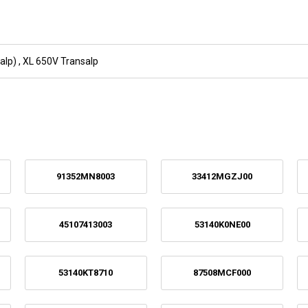
alp)
,
XL 650V Transalp
91352MN8003
33412MGZJ00
45107413003
53140K0NE00
53140KT8710
87508MCF000