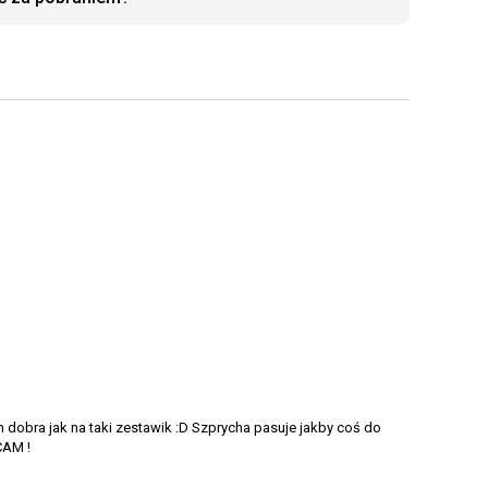
 dobra jak na taki zestawik :D Szprycha pasuje jakby coś do
CAM !