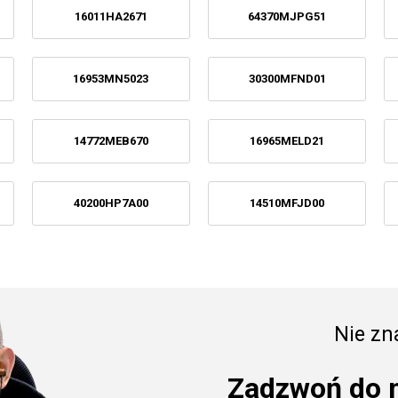
16011HA2671
64370MJPG51
16953MN5023
30300MFND01
14772MEB670
16965MELD21
40200HP7A00
14510MFJD00
Nie zna
Zadzwoń do 