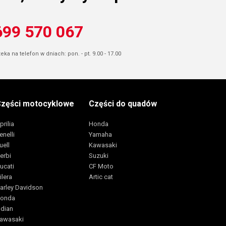
699 570 067
ka na telefon w dniach: pon. - pt. 9.00 - 17.00
zęści motocyklowe
Części do quadów
prilia
Honda
enelli
Yamaha
uell
Kawasaki
erbi
Suzuki
ucati
CF Moto
ilera
Artic cat
arley Davidson
onda
ndian
awasaki