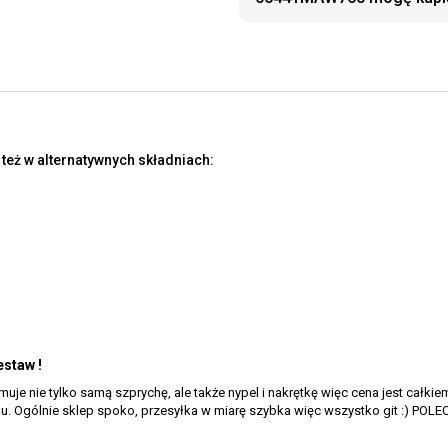
eż w alternatywnych składniach:
estaw !
 nie tylko samą szprychę, ale także nypel i nakrętkę więc cena jest całkiem
ku. Ogólnie sklep spoko, przesyłka w miarę szybka więc wszystko git :) POLE