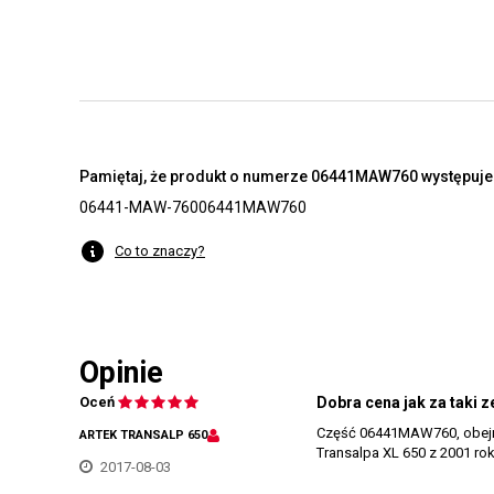
Pamiętaj, że produkt o numerze 06441MAW760 występuje t
06441-MAW-760
06441MAW760
Co to znaczy?
Opinie
Oceń
Dobra cena jak za taki z
Część 06441MAW760, obejmuje
ARTEK TRANSALP 650
Transalpa XL 650 z 2001 ro
2017-08-03