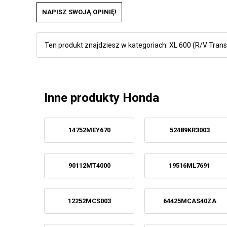
NAPISZ SWOJĄ OPINIĘ!
Ten produkt znajdziesz w kategoriach:
XL 600 (R/V Trans
Inne produkty Honda
14752MEY670
52489KR3003
90112MT4000
19516ML7691
12252MCS003
64425MCAS40ZA