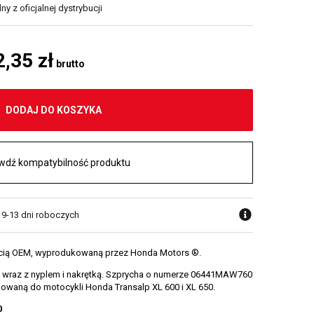
y z oficjalnej dystrybucji
2,35 zł
brutto
DODAJ DO KOSZYKA
wdź kompatybilność produktu
w 9-13 dni roboczych
ęścią OEM, wyprodukowaną przez Honda Motors ®.
hy wraz z nyplem i nakrętką. Szprycha o numerze 06441MAW760
kowaną do motocykli Honda Transalp XL 600 i XL 650.
0