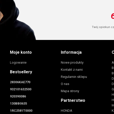
Twój opiekun cze
Moje konto
Informacja
C
Logowanie
Nowe produkty
A
B
Kontakt z nami
Bestsellery
B
Regulamin sklepu
D
28306KAE770
O nas
D
932101632500
G
Mapa strony
H
920390086
Partnerstwo
H
130BB0635
I
1RC2581T0000
HONDA
K