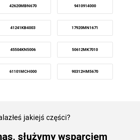
42620MBN670
9410914000
41241KB4003
17920MN1671
45504KN5006
50612MK7010
61101MCH000
90312HM5670
lazłeś jakiejś części?
nas, służymy wsparciem