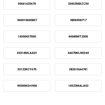
50661425670
33452MBZC50
960010600807
9806958717
14500437000
44680MT2000
43314MLAA01
64470MJMD60
33123KCY670
28261KA4741
90305KGH900
14523MALA02