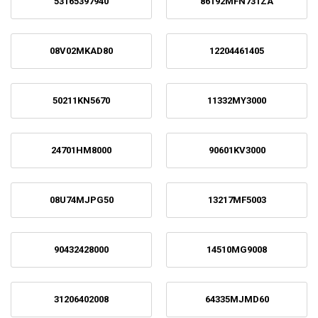
53165397940
86192MFN731ZA
08V02MKAD80
12204461405
50211KN5670
11332MY3000
24701HM8000
90601KV3000
08U74MJPG50
13217MF5003
90432428000
14510MG9008
31206402008
64335MJMD60