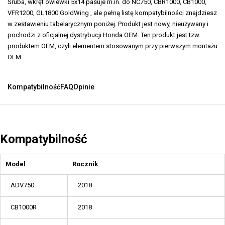
Śruba, wkręt owiewki 5x14 pasuje m.in. do NC750, CBR1000, CB1000,
VFR1200, GL1800 GoldWing , ale pełną listę kompatybilności znajdziesz
w zestawieniu tabelarycznym poniżej. Produkt jest nowy, nieużywany i
pochodzi z oficjalnej dystrybucji Honda OEM. Ten produkt jest tzw.
produktem OEM, czyli elementem stosowanym przy pierwszym montażu
OEM.
Kompatybilność
FAQ
Opinie
Kompatybilność
Model
Rocznik
ADV750
2018
CB1000R
2018