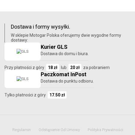
Dostawa i formy wysyłki.
W sklepie Motogar Polska oferujemy dwie wygodne formy
dostawy:
Kurier GLS
Dostawa do domu i biura.
Przy płatności z góry
18 zł
lub
20 zł
za pobraniem
Paczkomat InPost
Dostawa do punktu odbioru.
Tylko płatności z góry
17.50 zł
Regulamin
Odstąpienie Od Umowy
Polityka Prywatności