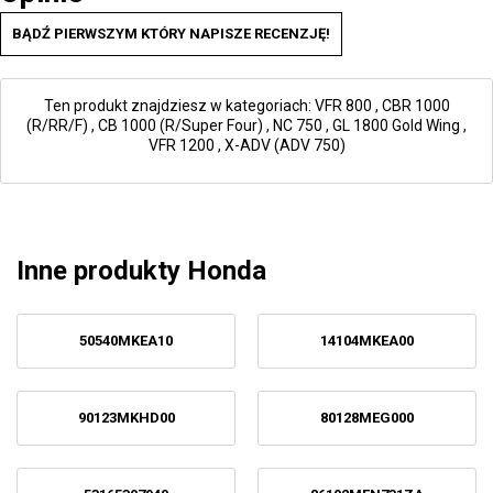
BĄDŹ PIERWSZYM KTÓRY NAPISZE RECENZJĘ!
Ten produkt znajdziesz w kategoriach:
VFR 800
,
CBR 1000
(R/RR/F)
,
CB 1000 (R/Super Four)
,
NC 750
,
GL 1800 Gold Wing
,
VFR 1200
,
X-ADV (ADV 750)
Inne produkty Honda
50540MKEA10
14104MKEA00
90123MKHD00
80128MEG000