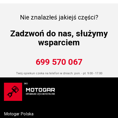
Nie znalazłeś jakiejś części?
Zadzwoń do nas, służymy
wsparciem
699 570 067
Twój opiekun czeka na telefon w dniach: pon. - pt. 9.00 - 17.00
Motogar Polska