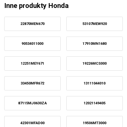
Inne produkty Honda
22870MEN670
53107MEW920
90534011000
17910MN1680
12251MEY671
19226MCS000
33450MFR672
13111044010
87115MJ0630ZA
12021149405
42301MFAD00
19506MT3000