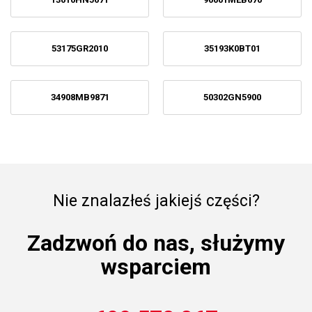
53175GR2010
35193K0BT01
34908MB9871
50302GN5900
Nie znalazłeś jakiejś części?
Zadzwoń do nas, służymy
wsparciem