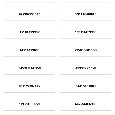
89230KPCD20
13111GB0910
12191413307
13011MT3305
14711413000
93500060100G
64531MATD50
43330KZ1670
06112KRNA42
51415461003
12191GFC773
64225MFA305