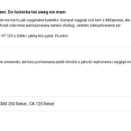
sem. Do lusterka też uwag nie mam
 nie ma to jak oryginalne lusterko. Kumpel ciągnął coś tam z AliExpress, ale c
chciał ode mnie autoryzowany serwis obsług. Jestem zdecydowanie za!
T 125 z 2006 r. jakby kto pytał. Pozdro!
ie zmienniki, ale bez porównania jeżeli chodzi o jakość wykonania i wygląd m
CMX 250 Rebel
,
CA 125 Rebel