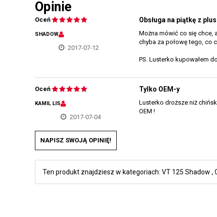
Opinie
Oceń
Obsługa na piątkę z plu
Można mówić co się chce, ale
SHADOW
chyba za połowę tego, co 
2017-07-12
PS. Lusterko kupowałem do V
Oceń
Tylko OEM-y
Lusterko droższe niż chińsk
KAMIL LIS
OEM !
2017-07-04
NAPISZ SWOJĄ OPINIĘ!
Ten produkt znajdziesz w kategoriach:
VT 125 Shadow
,