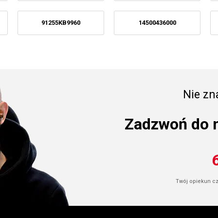
91255KB9960
14500436000
Nie zna
Zadzwoń do 
Twój opiekun cze