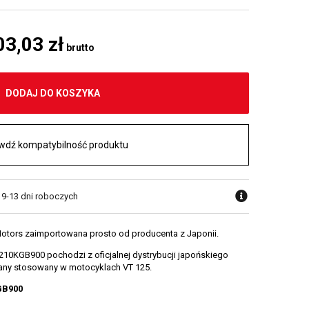
03,03 zł
brutto
DODAJ DO KOSZYKA
wdź kompatybilność produktu
w 9-13 dni roboczych
otors zaimportowana prosto od producenta z Japonii.
10KGB900 pochodzi z oficjalnej dystrybucji japońskiego
wany stosowany w motocyklach VT 125.
GB900