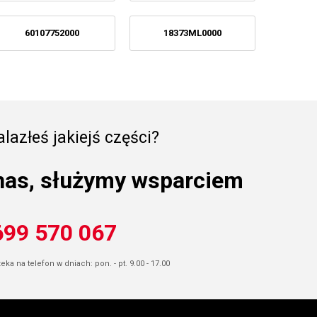
60107752000
18373ML0000
lazłeś jakiejś części?
nas, służymy wsparciem
699 570 067
ka na telefon w dniach: pon. - pt. 9.00 - 17.00