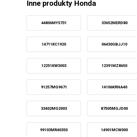
Inne produkty Honda
44806MY5731
33652MERD80
14711KC1920
06430GBJJ10
12251KW3003
12391MZ8650
91257MG9671
14106KRNA40
33402MG2003
87505MGJD00
99103MR40350
14901MCW000