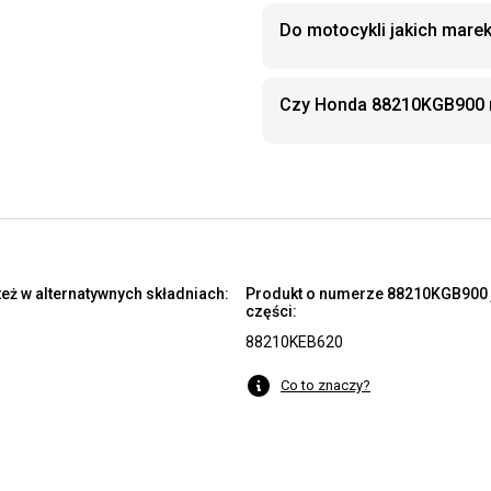
Do motocykli jakich mar
Czy Honda 88210KGB900 
eż w alternatywnych składniach:
Produkt o numerze 88210KGB900 j
części:
88210KEB620
Co to znaczy?