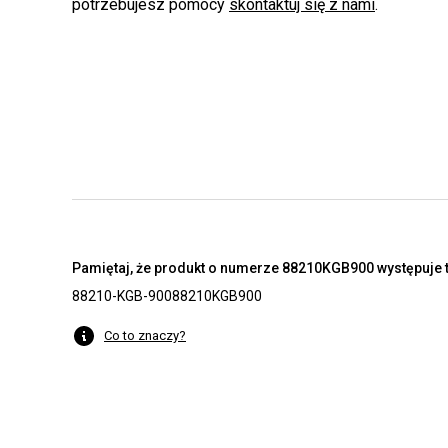
potrzebujesz pomocy
skontaktuj się z nami
.
Pamiętaj, że produkt o numerze 88210KGB900 występuje t
88210-KGB-900
88210KGB900
Co to znaczy?