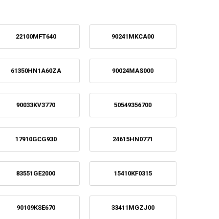
22100MFT640
90241MKCA00
61350HN1A60ZA
90024MAS000
90033KV3770
50549356700
17910GCG930
24615HN0771
83551GE2000
15410KF0315
90109KSE670
33411MGZJ00