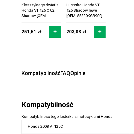
Klosz tylnego światła
Lusterko Honda VT
Honda VT 125 C C2
125 Shadow lewe
Shadow [OEM:...
[OEM: 88220KGB900]
251,51 zł
203,03 zł
Kompatybilność
FAQ
Opinie
Kompatybilność
Kompatybilność tego lusterka z motocyklami Honda:
Honda 2008 VT125C