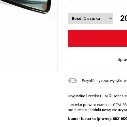
2
Spra
Przybliżony czas wysyłki: 
Oryginalne lusterko OEM ® Honda M
Lusterko prawe o numerze OEM: 882
producenta. Produkt nowy, nie uży
Numer lusterka (prawe): 88210K