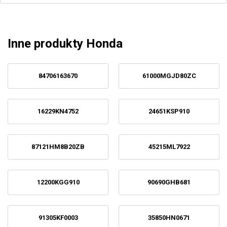
Inne produkty Honda
84706163670
61000MGJD80ZC
16229KN4752
24651KSP910
87121HM8B20ZB
45215ML7922
12200KGG910
90690GHB681
91305KF0003
35850HN0671