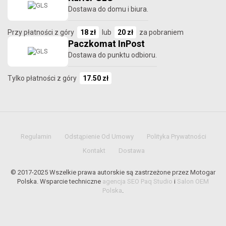
Dostawa do domu i biura.
Przy płatności z góry
18 zł
lub
20 zł
za pobraniem
Paczkomat InPost
Dostawa do punktu odbioru.
Tylko płatności z góry
17.50 zł
Regulamin
Odstąpienie Od Umowy
Polityka Prywatności
Kontakt
Dostawa
© 2017-2025 Wszelkie prawa autorskie są zastrzeżone przez Motogar
Polska. Wsparcie techniczne
agencja SEO Paq Studio
i
Salon OEM
Polska
.