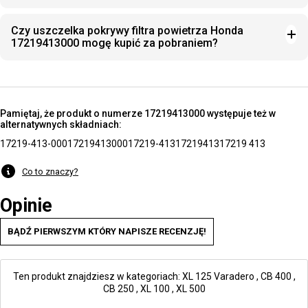
Czy uszczelka pokrywy filtra powietrza Honda
17219413000 mogę kupić za pobraniem?
Pamiętaj, że produkt o numerze 17219413000 występuje też w
alternatywnych składniach:
17219-413-000
17219413000
17219-413
17219413
17219 413
Co to znaczy?
Opinie
BĄDŹ PIERWSZYM KTÓRY NAPISZE RECENZJĘ!
Ten produkt znajdziesz w kategoriach:
XL 125 Varadero
,
CB 400
,
CB 250
,
XL 100
,
XL 500