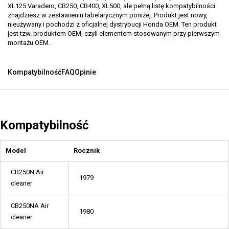
XL125 Varadero, CB250, CB400, XL500, ale pełną listę kompatybilności
znajdziesz w zestawieniu tabelarycznym poniżej. Produkt jest nowy,
nieużywany i pochodzi z oficjalnej dystrybucji Honda OEM. Ten produkt
jest tzw. produktem OEM, czyli elementem stosowanym przy pierwszym
montażu OEM.
Kompatybilność
FAQ
Opinie
Kompatybilność
Model
Rocznik
CB250N Air
1979
cleaner
CB250NA Air
1980
cleaner