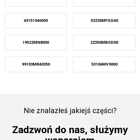
43151346000
53230MFGG40
19522MN8000
22350MBGD00
99103MR40350
53106MV9000
Nie znalazłeś jakiejś części?
Zadzwoń do nas, służymy