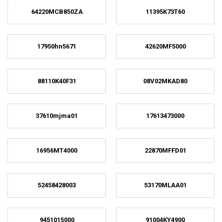
64220MCB850ZA
11395K73T60
17950hn5671
42620MF5000
88110K40F31
08V02MKAD80
37610mjma01
17613473000
16956MT4000
22870MFFD01
52458428003
53170MLAA01
9451015000
91004KY4900