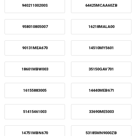
94021100200S
64425MCAA60ZB
958010805007
16218MALA00
90131MEA670
14510MY5601
18601MBW003
35150GAV701
16155883005
14440MEB671
51415461003
33690ME5003
14751MBN670
53185MN9000ZB