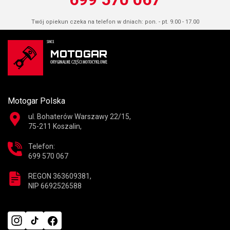
Twój opiekun czeka na telefon w dniach: pon. - pt. 9.00 - 17.00
Motogar Polska
ul. Bohaterów Warszawy 22/15,
75-211 Koszalin,
Telefon:
699 570 067
REGON 363609381,
NIP 6692526588