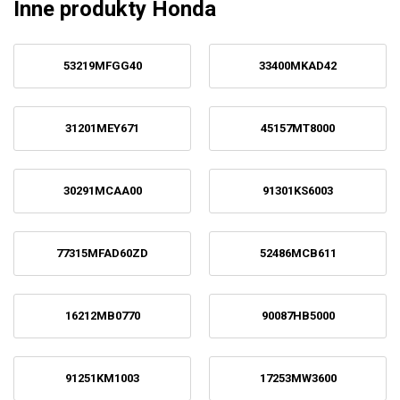
Inne produkty Honda
53219MFGG40
33400MKAD42
31201MEY671
45157MT8000
30291MCAA00
91301KS6003
77315MFAD60ZD
52486MCB611
16212MB0770
90087HB5000
91251KM1003
17253MW3600