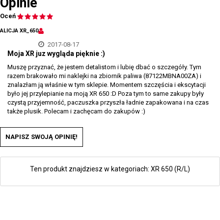
Opinie
Oceń
ALICJA XR_650
2017-08-17
Moja XR juz wygląda pięknie :)
Muszę przyznać, że jestem detalistom i lubię dbać o szczegóły. Tym
razem brakowało mi naklejki na zbiornik paliwa (87122MBNA00ZA) i
znalazłam ją właśnie w tym sklepie. Momentem szczęścia i ekscytacji
było jej przylepianie na moją XR 650 :D Poza tym to same zakupy były
czystą przyjemność, paczuszka przyszła ładnie zapakowana i na czas
także plusik. Polecam i zachęcam do zakupów :)
NAPISZ SWOJĄ OPINIĘ!
Ten produkt znajdziesz w kategoriach:
XR 650 (R/L)