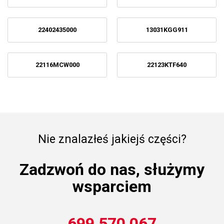
22402435000
13031KGG911
22116MCW000
22123KTF640
Nie znalazłeś jakiejś części?
Zadzwoń do nas, służymy
wsparciem
699 570 067