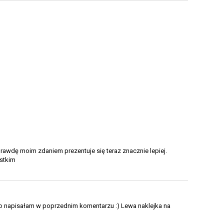
awdę moim zdaniem prezentuje się teraz znacznie lepiej.
ystkim
ko napisałam w poprzednim komentarzu :) Lewa naklejka na