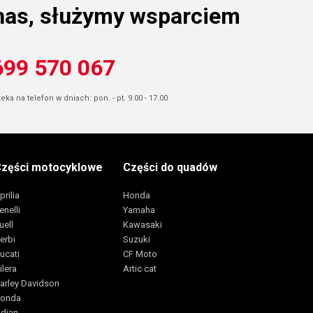
nas, służymy wsparciem
699 570 067
ka na telefon w dniach: pon. - pt. 9.00 - 17.00
zęści motocyklowe
Części do quadów
prilia
Honda
enelli
Yamaha
uell
Kawasaki
erbi
Suzuki
ucati
CF Moto
ilera
Artic cat
arley Davidson
onda
ndian