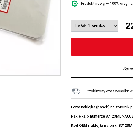
Produkt nowy, w 100% oryginaln
2
Spra
Przybliżony czas wysyłki: 
Lewa naklejka (pasek) na zbiornik 
Naklejka o numerze 87123MBNA00ZA
Kod OEM naklejki na bak
: 87123