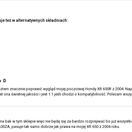
e też w alternatywnych składniach:
 :D
sztem znacznie poprawić wygląd mojej poczciwej Hondy XR 650R z 2004. Napr
est ona świetnej jakości i jest 1:1 jeśli chodzi o kompatybilność. Polecam wsz
 na bak w tym sklepie więc nie będę się za bardzo rozpisywać bo już wszyst
0ZA, pasuje tak samo dobrze jak prawa na mojej XR 650 z 2004 roku.