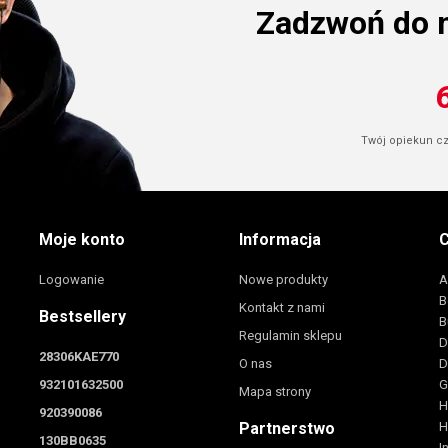
Zadzwoń do 
Twój opiekun cze
Moje konto
Informacja
C
Logowanie
Nowe produkty
A
B
Kontakt z nami
Bestsellery
B
Regulamin sklepu
D
28306KAE770
O nas
D
932101632500
G
Mapa strony
H
920390086
Partnerstwo
H
130BB0635
I