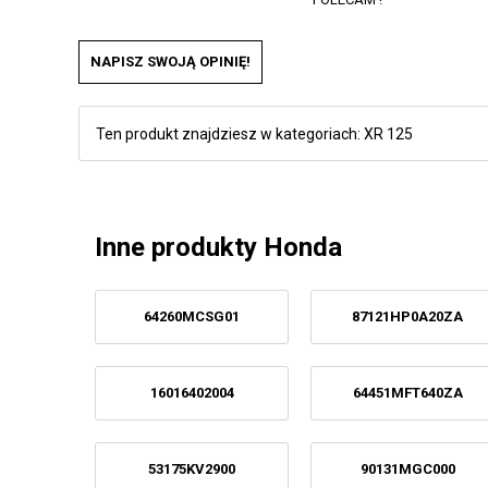
NAPISZ SWOJĄ OPINIĘ!
Ten produkt znajdziesz w kategoriach:
XR 125
Inne produkty Honda
64260MCSG01
87121HP0A20ZA
16016402004
64451MFT640ZA
53175KV2900
90131MGC000