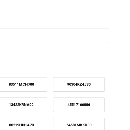
83511MCH700
90304KZ4J30
13422KRNA00
45517166006
80219HN1A70
64581MKKD00