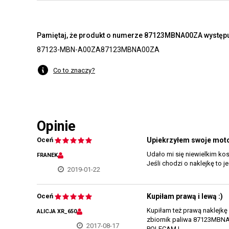
Pamiętaj, że produkt o numerze 87123MBNA00ZA występuj
87123-MBN-A00ZA
87123MBNA00ZA
Co to znaczy?
Opinie
Oceń
Upiekrzyłem swoje moto
Udało mi się niewielkim ko
FRANEK
Jeśli chodzi o naklejkę to j
2019-01-22
Oceń
Kupiłam prawą i lewą :)
Kupiłam też prawą naklejkę
ALICJA XR_650
zbiornik paliwa 87123MBNA0
2017-08-17
POLECAM !