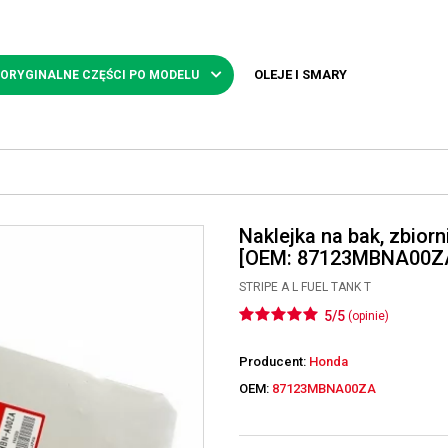
OLEJE I SMARY
 ORYGINALNE CZĘŚCI PO MODELU
Naklejka na bak, zbiorn
[OEM: 87123MBNA00Z
STRIPE A L FUEL TANK T
5/5
(opinie)
Producent:
Honda
OEM:
87123MBNA00ZA