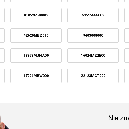
91052MB0003
91252888003
42620MBZ610
9403008000
18353MJNA00
16024MZ2E00
17226MBW000
22123MCT000
Nie zna