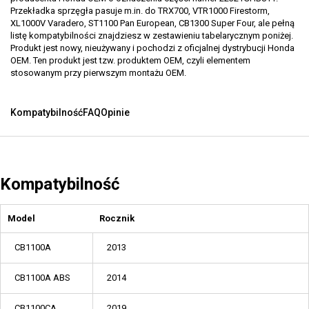
Przekładka sprzęgła pasuje m.in. do TRX700, VTR1000 Firestorm,
XL1000V Varadero, ST1100 Pan European, CB1300 Super Four, ale pełną
listę kompatybilności znajdziesz w zestawieniu tabelarycznym poniżej.
Produkt jest nowy, nieużywany i pochodzi z oficjalnej dystrybucji Honda
OEM. Ten produkt jest tzw. produktem OEM, czyli elementem
stosowanym przy pierwszym montażu OEM.
Kompatybilność
FAQ
Opinie
Kompatybilność
Model
Rocznik
CB1100A
2013
CB1100A ABS
2014
CB1100CA
2019