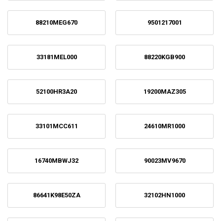
88210MEG670
9501217001
33181MEL000
88220KGB900
52100HR3A20
19200MAZ305
33101MCC611
24610MR1000
16740MBWJ32
90023MV9670
86641K98E50ZA
32102HN1000