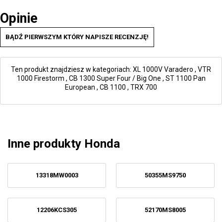
Opinie
BĄDŹ PIERWSZYM KTÓRY NAPISZE RECENZJĘ!
Ten produkt znajdziesz w kategoriach:
XL 1000V Varadero
,
VTR
1000 Firestorm
,
CB 1300 Super Four / Big One
,
ST 1100 Pan
European
,
CB 1100
,
TRX 700
Inne produkty Honda
13318MW0003
50355MS9750
12206KCS305
52170MS8005