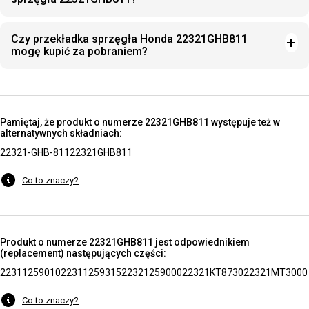
Czy przekładka sprzęgła Honda 22321GHB811
mogę kupić za pobraniem?
Pamiętaj, że produkt o numerze 22321GHB811 występuje też w
alternatywnych składniach:
22321-GHB-811
22321GHB811
Co to znaczy?
Produkt o numerze 22321GHB811 jest odpowiednikiem
(replacement) następujących części:
22311259010
22311259315
22321259000
22321KT8730
22321MT3000
Co to znaczy?