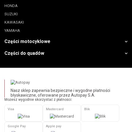
HONDA
SUZUKI
KAWASAKI
YAMAHA
Części motocyklowe
Części do quadów
Nasz sklep zapewnia bezpieczne i wygodne płatności
błyskawiczne, oferowane przez Autopay S.A.
Możesz wygodnie skorzystać z płatności:
Visa
Mastercard
Blik
Google Pay
Apple pay