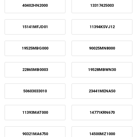
40402HN2000
13317425003
15141MFJD01
11394KSVJ12
19525MBG000
90025MN8000
22865MB0003
19528MBWN30
50603033010
23441MENA50
11393MAT000
14771KRN670
90321MA6750
14500MZ1000