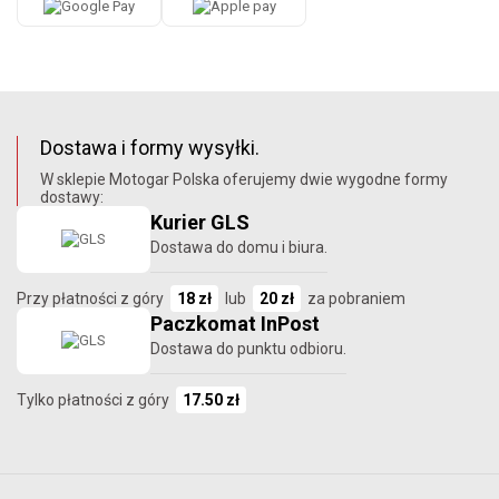
Dostawa i formy wysyłki.
W sklepie Motogar Polska oferujemy dwie wygodne formy
dostawy:
Kurier GLS
Dostawa do domu i biura.
Przy płatności z góry
18 zł
lub
20 zł
za pobraniem
Paczkomat InPost
Dostawa do punktu odbioru.
Tylko płatności z góry
17.50 zł