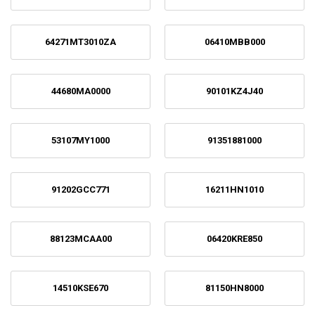
64271MT3010ZA
06410MBB000
44680MA0000
90101KZ4J40
53107MY1000
91351881000
91202GCC771
16211HN1010
88123MCAA00
06420KRE850
14510KSE670
81150HN8000