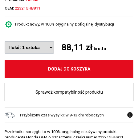
OEM:
22321GHB811
Produkt nowy, w 100% oryginalny z oficjalnej dystrybucji
88,11 zł
brutto
DODAJ DO KOSZYKA
Sprawdź kompatybilność produktu
Przybliżony czas wysyłki: w 9-13 dni roboczych
Przekładka sprzęgła to w 100% oryginalny, nieużywany produkt
producenta Honda OEM o oznaczeniu części numer 22321GHB811.