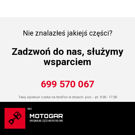
Nie znalazłeś jakiejś części?
Zadzwoń do nas, służymy
wsparciem
699 570 067
Twój opiekun czeka na telefon w dniach: pon. - pt. 9.00 - 17.00