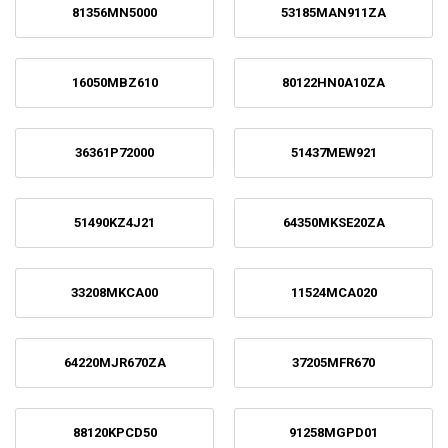
81356MN5000
53185MAN911ZA
16050MBZ610
80122HN0A10ZA
36361P72000
51437MEW921
51490KZ4J21
64350MKSE20ZA
33208MKCA00
11524MCA020
64220MJR670ZA
37205MFR670
88120KPCD50
91258MGPD01