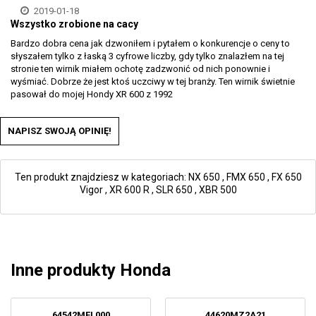
2019-01-18
Wszystko zrobione na cacy
Bardzo dobra cena jak dzwoniłem i pytałem o konkurencje o ceny to
słyszałem tylko z łaską 3 cyfrowe liczby, gdy tylko znalazłem na tej
stronie ten wirnik miałem ochotę zadzwonić od nich ponownie i
wyśmiać. Dobrze że jest ktoś uczciwy w tej branży. Ten wirnik świetnie
pasował do mojej Hondy XR 600 z 1992
NAPISZ SWOJĄ OPINIĘ!
Ten produkt znajdziesz w kategoriach:
NX 650
,
FMX 650
,
FX 650
Vigor
,
XR 600 R
,
SLR 650
,
XBR 500
Inne produkty Honda
64542MFL000
44620MZ2A21