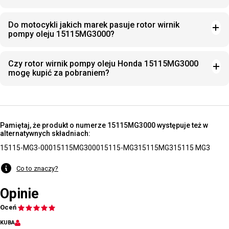
Do motocykli jakich marek pasuje rotor wirnik
pompy oleju 15115MG3000?
Czy rotor wirnik pompy oleju Honda 15115MG3000
mogę kupić za pobraniem?
Pamiętaj, że produkt o numerze 15115MG3000 występuje też w
alternatywnych składniach:
15115-MG3-000
15115MG3000
15115-MG3
15115MG3
15115 MG3
Co to znaczy?
Opinie
Oceń
KUBA