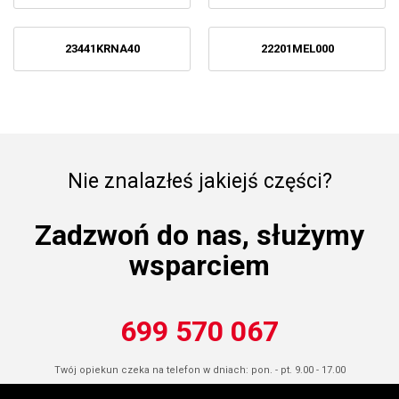
23441KRNA40
22201MEL000
Nie znalazłeś jakiejś części?
Zadzwoń do nas, służymy
wsparciem
699 570 067
Twój opiekun czeka na telefon w dniach: pon. - pt. 9.00 - 17.00