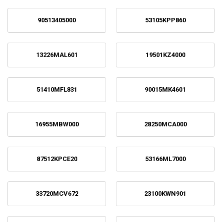
90513405000
53105KPP860
13226MAL601
19501KZ4000
51410MFL831
90015MK4601
16955MBW000
28250MCA000
87512KPCE20
53166ML7000
33720MCV672
23100KWN901