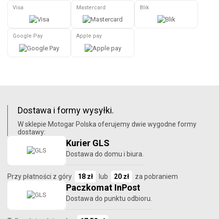
Visa
Mastercard
Blik
Google Pay
Apple pay
Dostawa i formy wysyłki.
W sklepie Motogar Polska oferujemy dwie wygodne formy
dostawy:
Kurier GLS
Dostawa do domu i biura.
Przy płatności z góry
18 zł
lub
20 zł
za pobraniem
Paczkomat InPost
Dostawa do punktu odbioru.