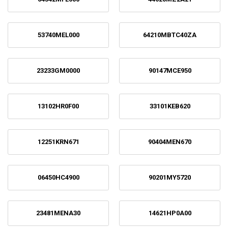
53740MEL000
64210MBTC40ZA
23233GM0000
90147MCE950
13102HR0F00
33101KEB620
12251KRN671
90404MEN670
06450HC4900
90201MY5720
23481MENA30
14621HP0A00