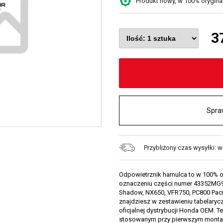
Produkt nowy, w 100% oryginaln
3
Spra
Przybliżony czas wysyłki: 
Odpowietrznik hamulca to w 100% o
oznaczeniu części numer 43352MG90
Shadow, NX650, VFR750, PC800 Pacif
znajdziesz w zestawieniu tabelarycz
oficjalnej dystrybucji Honda OEM. T
stosowanym przy pierwszym monta