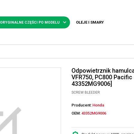
OLEJE I SMARY
 ORYGINALNE CZĘŚCI PO MODELU
Odpowietrznik hamulc
VFR750, PC800 Pacific
43352MG9006]
SCREW BLEEDER
Producent:
Honda
OEM:
43352MG9006