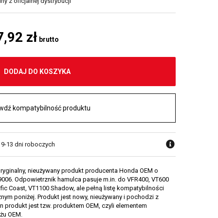
y z oficjalnej dystrybucji
7,92 zł
brutto
DODAJ DO KOSZYKA
wdź kompatybilność produktu
w 9-13 dni roboczych
ryginalny, nieużywany produkt producenta Honda OEM o
06. Odpowietrznik hamulca pasuje m.in. do VFR400, VT600
ic Coast, VT1100 Shadow, ale pełną listę kompatybilności
nym poniżej. Produkt jest nowy, nieużywany i pochodzi z
en produkt jest tzw. produktem OEM, czyli elementem
żu OEM.