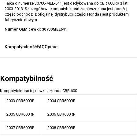
Fajka o numerze 30700-MEE-641 jest dedykowana do CBR 600RR z lat
2003-2013. Szczegółowa kompatybilność zamieszczona jest poniżej.
Część pochodzi z oficjalnej dystrybucji części Honda i jest produktem
fabrycznie nowym.
Numer OEM cewki: 30700MEE641
Kompatybilność
FAQ
Opinie
Kompatybilność
Kompatybilność tej cewki z Honda CBR 600:
2003 CBR600RR
2004 CBR600RR
2005 CBR600RR
2006 CBR600RR
2007 CBR600RR
2008 CBR600RR