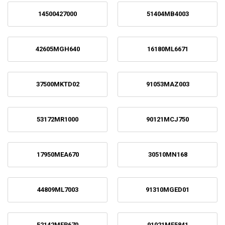
14500427000
51404MB4003
42605MGH640
16180ML6671
37500MKTD02
91053MAZ003
53172MR1000
90121MCJ750
17950MEA670
30510MN168
44809ML7003
91310MGED01
52142MFR670
91021MF5841