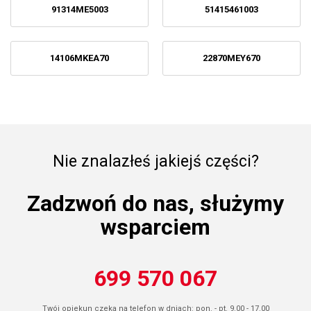
91314ME5003
51415461003
14106MKEA70
22870MEY670
Nie znalazłeś jakiejś części?
Zadzwoń do nas, służymy
wsparciem
699 570 067
Twój opiekun czeka na telefon w dniach: pon. - pt. 9.00 - 17.00