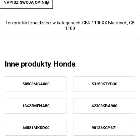
NAPISZ SWOJĄ OPINIĘ!
Ten produkt znajdziesz w kategoriach:
CBR 1100XX Blackbird
,
CB
1100
Inne produkty Honda
50503MCA000
53150KTYD30
13422MENA50
42303KBA900
64581MKKD00
90136KCY671