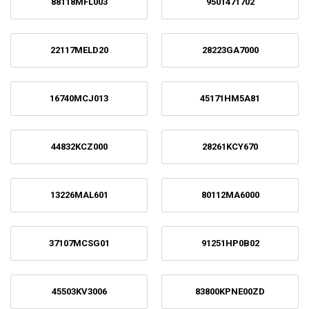
88118MFL003
9501471702
22117MELD20
28223GA7000
16740MCJ013
45171HM5A81
44832KCZ000
28261KCY670
13226MAL601
80112MA6000
37107MCSG01
91251HP0B02
45503KV3006
83800KPNE00ZD