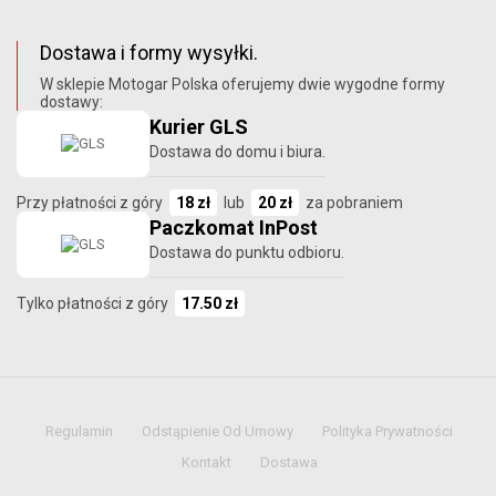
Dostawa i formy wysyłki.
W sklepie Motogar Polska oferujemy dwie wygodne formy
dostawy:
Kurier GLS
Dostawa do domu i biura.
Przy płatności z góry
18 zł
lub
20 zł
za pobraniem
Paczkomat InPost
Dostawa do punktu odbioru.
Tylko płatności z góry
17.50 zł
Regulamin
Odstąpienie Od Umowy
Polityka Prywatności
Kontakt
Dostawa