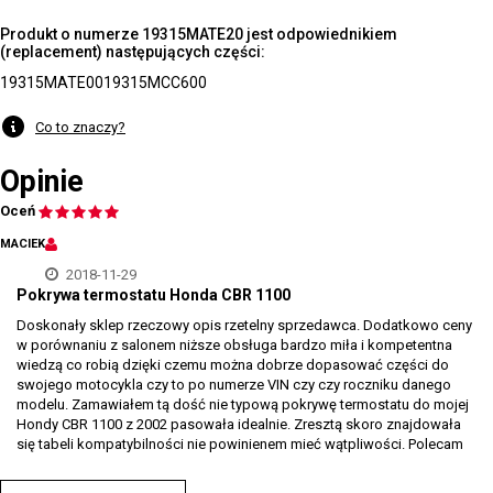
Produkt o numerze 19315MATE20 jest odpowiednikiem
(replacement) następujących części:
19315MATE00
19315MCC600
Co to znaczy?
Opinie
Oceń
MACIEK
2018-11-29
Pokrywa termostatu Honda CBR 1100
Doskonały sklep rzeczowy opis rzetelny sprzedawca. Dodatkowo ceny
w porównaniu z salonem niższe obsługa bardzo miła i kompetentna
wiedzą co robią dzięki czemu można dobrze dopasować części do
swojego motocykla czy to po numerze VIN czy czy roczniku danego
modelu. Zamawiałem tą dość nie typową pokrywę termostatu do mojej
Hondy CBR 1100 z 2002 pasowała idealnie. Zresztą skoro znajdowała
się tabeli kompatybilności nie powinienem mieć wątpliwości. Polecam