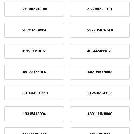
53178MKPJ00
45530MFJD01
64121MEW920
23220MCB610
31120KPCD51
40544MN1670
45133166016
40215ME9003
99103KPT0380
91253MCF003
13315413004
13011HN8000