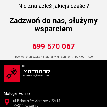
Nie znalazłeś jakiejś części?
Zadzwoń do nas, służymy
wsparciem
699 570 067
Twój opiekun czeka na telefon w dniach: pon. - pt. 9.00 - 17.00
Motogar Polska
ul. Bohaterów Warszawy 22/15,
75-211 Koszalin,