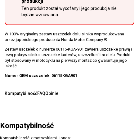
produkcji
Ten produkt został wycofany i jego produkcja nie
będzie wznawiana.
W 100% oryginalny zestaw uszczelek dołu silnika wyprodukowana
przez japońskiego producenta Honda Motor Company ®.
Zestaw usczelek o numerze 06115-KGA-901 zawiera uszczelke prawą i
lewą pokryw silnika, uszczelke karterów, uszczelke filtra oleju. Produkt
był stosowany w motocyklu na pierwszy montaż co gwarantuje jego
jakość.
Numer OEM uszczelek: 06115KGA901
Kompatybilność
FAQ
Opinie
Kompatybilność
Kompatybilność z motocyklami Honda: