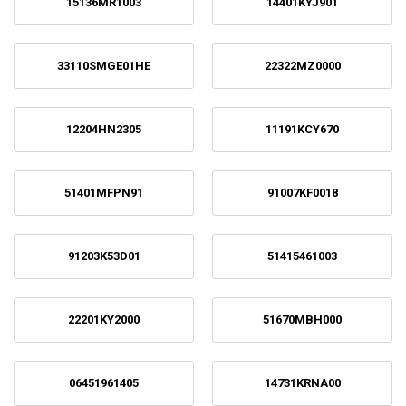
15136MR1003
14401KYJ901
33110SMGE01HE
22322MZ0000
12204HN2305
11191KCY670
51401MFPN91
91007KF0018
91203K53D01
51415461003
22201KY2000
51670MBH000
06451961405
14731KRNA00