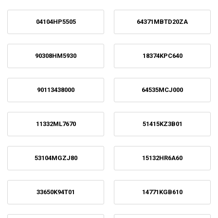
04104HP5505
64371MBTD20ZA
90308HM5930
18374KPC640
90113438000
64535MCJ000
11332ML7670
51415KZ3B01
53104MGZJ80
15132HR6A60
33650K94T01
14771KGB610