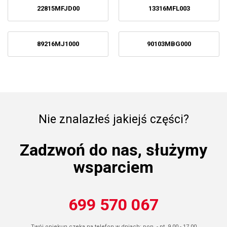
22815MFJD00
13316MFL003
89216MJ1000
90103MBG000
Nie znalazłeś jakiejś części?
Zadzwoń do nas, służymy
wsparciem
699 570 067
Twój opiekun czeka na telefon w dniach: pon. - pt. 9.00 - 17.00