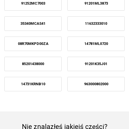
91252MC7003
91201ML3873
35340MCAS41
11632333010
08R70MKPD00ZA
14781ML0720
85201438000
91201K35J01
14731KRNB10
963000802000
Nie znalazłeś jakiejś części?