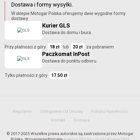
Dostawa i formy wysyłki.
W sklepie Motogar Polska oferujemy dwie wygodne formy
dostawy:
Kurier GLS
Dostawa do domu i biura.
Przy płatności z góry
18 zł
lub
20 zł
za pobraniem
Paczkomat InPost
Dostawa do punktu odbioru.
Tylko płatności z góry
17.50 zł
Regulamin
Odstąpienie Od Umowy
Polityka Prywatności
Kontakt
Dostawa
© 2017-2025 Wszelkie prawa autorskie są zastrzeżone przez Motogar
Polska. Wsparcie techniczne
agencja SEO Paq Studio
i
Salon OEM