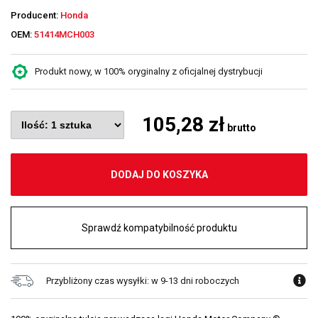
Producent:
Honda
OEM:
51414MCH003
Produkt nowy, w 100% oryginalny z oficjalnej dystrybucji
105,28 zł
brutto
DODAJ DO KOSZYKA
Sprawdź kompatybilność produktu
Przybliżony czas wysyłki: w 9-13 dni roboczych