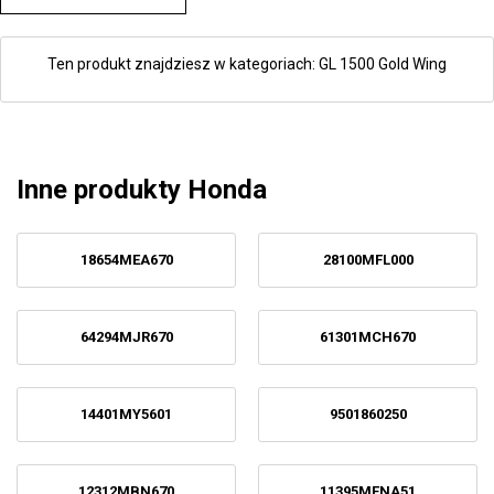
Ten produkt znajdziesz w kategoriach:
GL 1500 Gold Wing
Inne produkty Honda
18654MEA670
28100MFL000
64294MJR670
61301MCH670
14401MY5601
9501860250
12312MBN670
11395MENA51