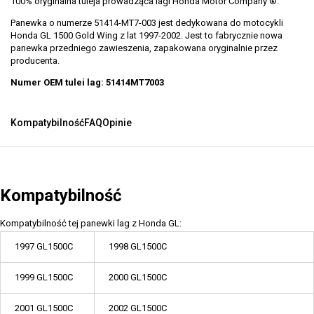
100% oryginalna tuleja prowadząca lagi Honda Motor Company ®.
Panewka o numerze 51414-MT7-003 jest dedykowana do motocykli
Honda GL 1500 Gold Wing z lat 1997-2002. Jest to fabrycznie nowa
panewka przedniego zawieszenia, zapakowana oryginalnie przez
producenta.
Numer OEM tulei lag: 51414MT7003
Kompatybilność
FAQ
Opinie
Kompatybilność
Kompatybilność tej panewki lag z Honda GL:
1997 GL1500C
1998 GL1500C
1999 GL1500C
2000 GL1500C
2001 GL1500C
2002 GL1500C