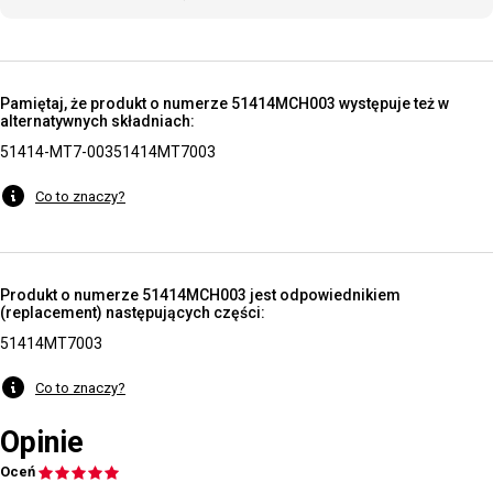
Pamiętaj, że produkt o numerze 51414MCH003 występuje też w
alternatywnych składniach:
51414-MT7-003
51414MT7003
Co to znaczy?
Produkt o numerze 51414MCH003 jest odpowiednikiem
(replacement) następujących części:
51414MT7003
Co to znaczy?
Opinie
Oceń