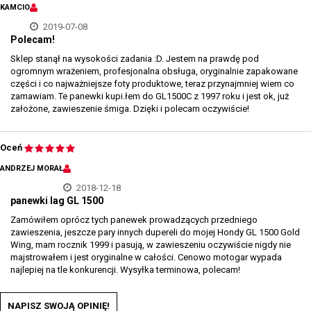
KAMCIO
2019-07-08
Polecam!
Sklep stanął na wysokości zadania :D. Jestem na prawdę pod
ogromnym wrażeniem, profesjonalna obsługa, oryginalnie zapakowane
części i co najważniejsze foty produktowe, teraz przynajmniej wiem co
zamawiam. Te panewki kupi.łem do GL1500C z 1997 roku i jest ok, już
założone, zawieszenie śmiga. Dzięki i polecam oczywiście!
Oceń
ANDRZEJ MORAŁ
2018-12-18
panewki lag GL 1500
Zamówiłem oprócz tych panewek prowadzących przedniego
zawieszenia, jeszcze pary innych dupereli do mojej Hondy GL 1500 Gold
Wing, mam rocznik 1999 i pasują, w zawieszeniu oczywiście nigdy nie
majstrowałem i jest oryginalne w całości. Cenowo motogar wypada
najlepiej na tle konkurencji. Wysyłka terminowa, polecam!
NAPISZ SWOJĄ OPINIĘ!