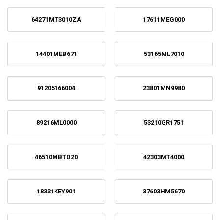
64271MT3010ZA
17611MEG000
14401MEB671
53165ML7010
91205166004
23801MN9980
89216ML0000
53210GR1751
46510MBTD20
42303MT4000
18331KEY901
37603HM5670