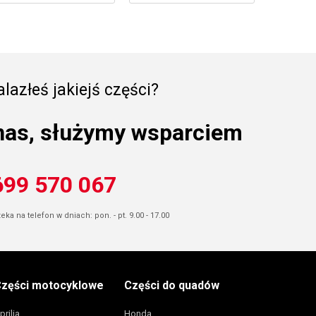
lazłeś jakiejś części?
nas, służymy wsparciem
699 570 067
ka na telefon w dniach: pon. - pt. 9.00 - 17.00
zęści motocyklowe
Części do quadów
prilia
Honda