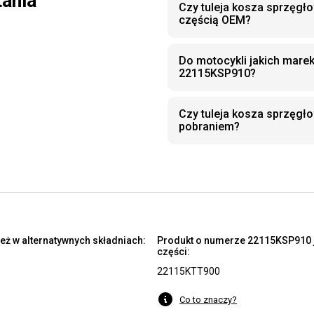
tania
Czy tuleja kosza sprzęgł
częścią OEM?
Do motocykli jakich mare
22115KSP910?
Czy tuleja kosza sprzęg
pobraniem?
eż w alternatywnych składniach:
Produkt o numerze 22115KSP910 j
części:
22115KTT900
Co to znaczy?