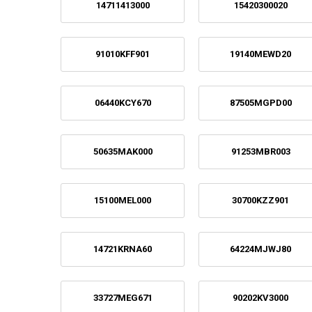
14711413000
15420300020
91010KFF901
19140MEWD20
06440KCY670
87505MGPD00
50635MAK000
91253MBR003
15100MEL000
30700KZZ901
14721KRNA60
64224MJWJ80
33727MEG671
90202KV3000