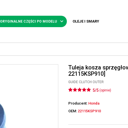
OLEJE I SMARY
 ORYGINALNE CZĘŚCI PO MODELU
Tuleja kosza sprzęgł
22115KSP910]
GUIDE CLUTCH OUTER
5/5
(opinie)
Producent:
Honda
OEM:
22115KSP910