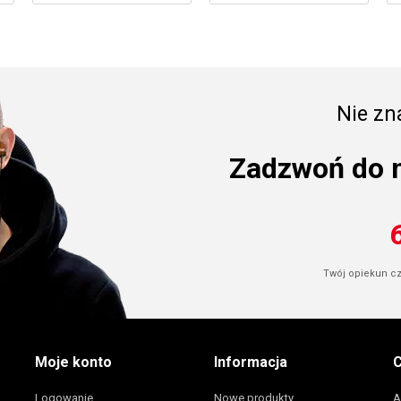
Nie zna
Zadzwoń do 
Twój opiekun cze
Moje konto
Informacja
C
Logowanie
Nowe produkty
A