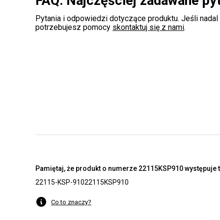
FAQ: Najczęściej zadawane py
Pytania i odpowiedzi dotyczące produktu. Jeśli nadal
potrzebujesz pomocy
skontaktuj się z nami
.
Pamiętaj, że produkt o numerze 22115KSP910 występuje t
22115-KSP-910
22115KSP910
Co to znaczy?