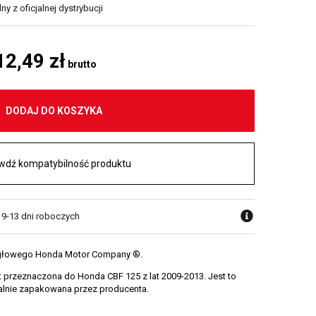
y z oficjalnej dystrybucji
12,49 zł
brutto
DODAJ DO KOSZYKA
wdź kompatybilność produktu
w 9-13 dni roboczych
zęgłowego Honda Motor Company ®.
t przeznaczona do Honda CBF 125 z lat 2009-2013. Jest to
alnie zapakowana przez producenta.