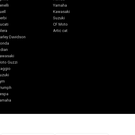
enelli
Yamaha
uell
Kawasaki
erbi
Suzuki
ucati
CF Moto
ilera
Artic cat
arley Davidson
onda
ndian
awasaki
oto Guzzi
iaggio
uzuki
ym
riumph
espa
amaha