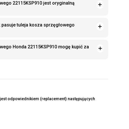
owego 22115KSP910 jest oryginalną
k pasuje tuleja kosza sprzęgłowego
łowego Honda 22115KSP910 mogę kupić za
est odpowiednikiem (replacement) następujących