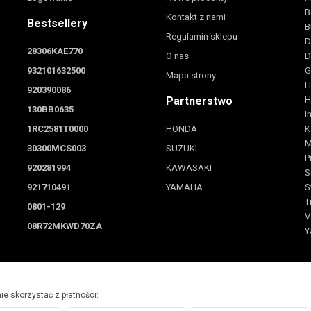
B
Kontakt z nami
Bestsellery
B
Regulamin sklepu
D
28306KAE770
O nas
D
932101632500
G
Mapa strony
H
920390086
Partnerstwo
H
130BB0635
I
1RC2581T0000
HONDA
K
M
30300MCS003
SUZUKI
P
920281994
KAWASAKI
S
921710491
YAMAHA
S
T
0801-129
V
08R72MKWD70ZA
Y
e skorzystać z płatności: