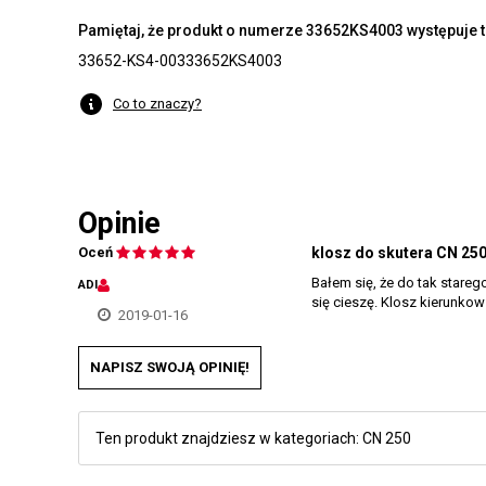
Pamiętaj, że produkt o numerze 33652KS4003 występuje t
33652-KS4-003
33652KS4003
Co to znaczy?
Opinie
Oceń
klosz do skutera CN 25
Bałem się, że do tak stareg
ADI
się cieszę. Klosz kierunkow
2019-01-16
NAPISZ SWOJĄ OPINIĘ!
Ten produkt znajdziesz w kategoriach:
CN 250