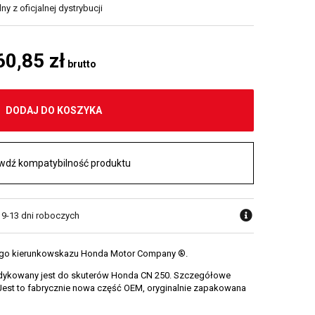
y z oficjalnej dystrybucji
60,85 zł
brutto
DODAJ DO KOSZYKA
wdź kompatybilność produktu
w 9-13 dni roboczych
ewego kierunkowskazu Honda Motor Company ®.
dykowany jest do skuterów Honda CN 250. Szczegółowe
. Jest to fabrycznie nowa część OEM, oryginalnie zapakowana