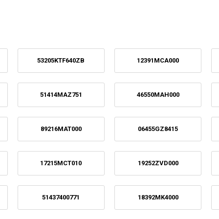
53205KTF640ZB
12391MCA000
51414MAZ751
46550MAH000
89216MAT000
06455GZ8415
17215MCT010
19252ZVD000
51437400771
18392MK4000