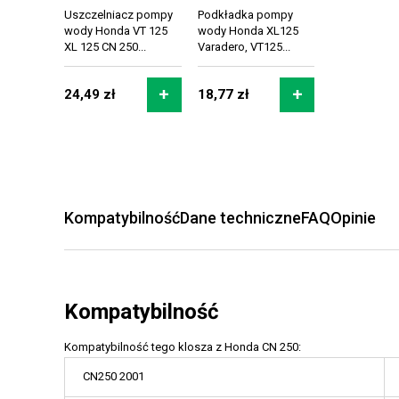
Uszczelniacz pompy
Podkładka pompy
wody Honda VT 125
wody Honda XL125
XL 125 CN 250...
Varadero, VT125...
24,49 zł
18,77 zł
Kompatybilność
Dane techniczne
FAQ
Opinie
Kompatybilność
Kompatybilność tego klosza z Honda CN 250:
CN250 2001