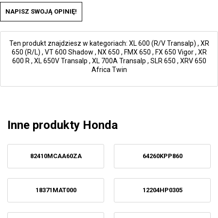
NAPISZ SWOJĄ OPINIĘ!
Ten produkt znajdziesz w kategoriach:
XL 600 (R/V Transalp)
,
XR
650 (R/L)
,
VT 600 Shadow
,
NX 650
,
FMX 650
,
FX 650 Vigor
,
XR
600 R
,
XL 650V Transalp
,
XL 700A Transalp
,
SLR 650
,
XRV 650
Africa Twin
Inne produkty Honda
82410MCAA60ZA
64260KPP860
18371MAT000
12204HP0305