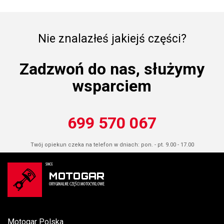
Nie znalazłeś jakiejś części?
Zadzwoń do nas, służymy
wsparciem
699 570 067
Twój opiekun czeka na telefon w dniach: pon. - pt. 9.00 - 17.00
Motogar Polska