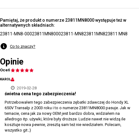
Pamiętaj, że produkt o numerze 23811MN8000 występuje też w
alternatywnych składniach:
23811-MN8-000
23811MN8000
23811-MN8
23811MN8
23811 MN8
Co to znaczy?
Opinie
Oceń
KAROL
2019-02-28
świetna cena tego zabezpieczenia!
Potrzebowałem tego zabezpieczenia zębatki zdawczej do Hondy XL
650V Transalp z 2003 roku i to o numerze 23811MN8000 pasuje. Jak w
temacie, cena jak za nowy OEM jest bardzo dobra, widziałem na
alledrogo itp. używki, które były droższe. Ludzie nawet nie widzą ile
kosztuje nowa pewnie, zresztą sam też nie wiedziałem. Polecam,
wszystko git ;)