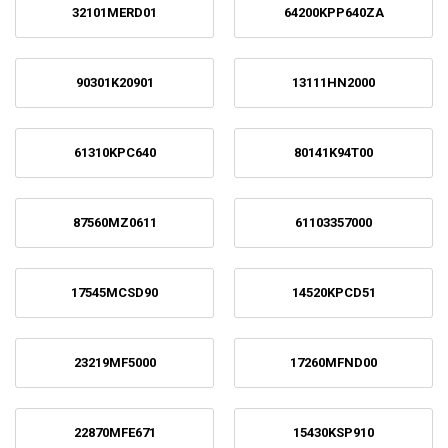
32101MERD01
64200KPP640ZA
90301K20901
13111HN2000
61310KPC640
80141K94T00
87560MZ0611
61103357000
17545MCSD90
14520KPCD51
23219MF5000
17260MFND00
22870MFE671
15430KSP910