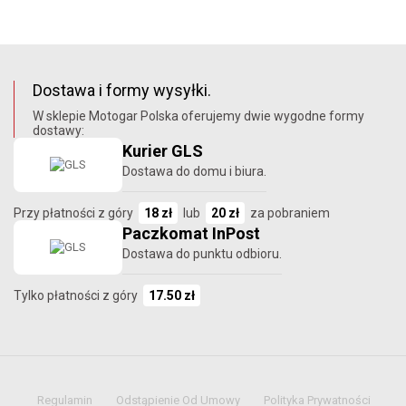
Dostawa i formy wysyłki.
W sklepie Motogar Polska oferujemy dwie wygodne formy
dostawy:
Kurier GLS
Dostawa do domu i biura.
Przy płatności z góry
18 zł
lub
20 zł
za pobraniem
Paczkomat InPost
Dostawa do punktu odbioru.
Tylko płatności z góry
17.50 zł
Regulamin
Odstąpienie Od Umowy
Polityka Prywatności