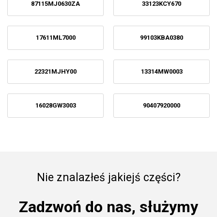
87115MJ0630ZA
33123KCY670
17611ML7000
99103KBA0380
22321MJHY00
13314MW0003
16028GW3003
90407920000
Nie znalazłeś jakiejś części?
Zadzwoń do nas, służymy