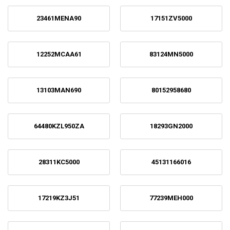
23461MENA90
17151ZV5000
12252MCAA61
83124MN5000
13103MAN690
80152958680
64480KZL950ZA
18293GN2000
28311KC5000
45131166016
17219KZ3J51
77239MEH000