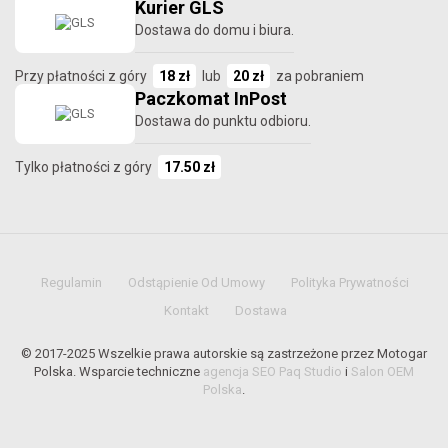
Kurier GLS
Dostawa do domu i biura.
Przy płatności z góry
18 zł
lub
20 zł
za pobraniem
Paczkomat InPost
Dostawa do punktu odbioru.
Tylko płatności z góry
17.50 zł
Regulamin
Odstąpienie Od Umowy
Polityka Prywatności
Kontakt
Dostawa
© 2017-2025 Wszelkie prawa autorskie są zastrzeżone przez Motogar
Polska. Wsparcie techniczne
agencja SEO Paq Studio
i
Salon OEM
Polska
.