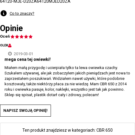
64120-MJE-D20ZA
64120MJED20ZA
Co to znaczy?
Opinie
Oceń
OLEK
2019-03-01
mega cena tej owiewki!
Miałem małą przygodę i ucierpiała tylko ta lewa owiewka czachy.
Szukałem używanej, ale jak zobaczyłem jakich pieniądzach jest nowa to
zaprzestałem poszukiwań. Widziałem nawet używki, które podobnie
kosztowały, także niektórzy płaca za nie wiedzę. Mam CBR 650 z 2014
roku i owiewka pasuje, kolor, naklejki, wszystko jest tak jak powinno.
Sklep się spisał, plastik dotarł cały i zdrowy, polecam!
NAPISZ SWOJĄ OPINIĘ!
Ten produkt znajdziesz w kategoriach:
CBR 650