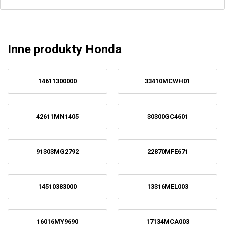
Inne produkty Honda
14611300000
33410MCWH01
42611MN1405
30300GC4601
91303MG2792
22870MFE671
14510383000
13316MEL003
16016MY9690
17134MCA003