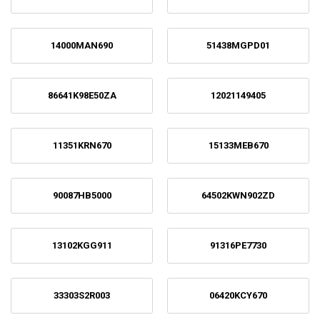
14000MAN690
51438MGPD01
86641K98E50ZA
12021149405
11351KRN670
15133MEB670
90087HB5000
64502KWN902ZD
13102KGG911
91316PE7730
33303S2R003
06420KCY670