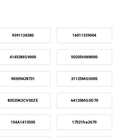
9391124380
16011329004
41453MG9000
50205HM8000
90309428731
31125MG5005
83520K2CV00ZE
64120MGSD70
154A1413505
17521ha2670