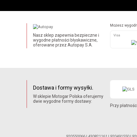
Możesz wygodni
Nasz sklep zapewnia bezpieczne i
Visa
wygodne płatności błyskawiczne,
oferowane przez Autopay S.A.
Dostawa i formy wysyłki.
W sklepie Motogar Polska oferujemy
dwie wygodne formy dostawy:
Przy płatnośc
920550066
|
430821161
|
920491550
|
92