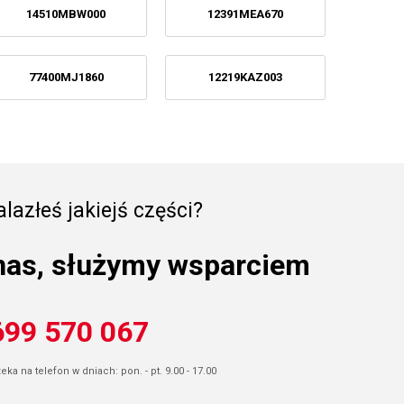
14510MBW000
12391MEA670
77400MJ1860
12219KAZ003
lazłeś jakiejś części?
nas, służymy wsparciem
699 570 067
ka na telefon w dniach: pon. - pt. 9.00 - 17.00