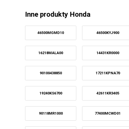
Inne produkty Honda
46500MGMD10
46500KYJ900
16218MALA00
14431KR0000
90100438850
17211KPNA70
19240KS6700
42611KR3405
90118MR1000
77400MCWD01