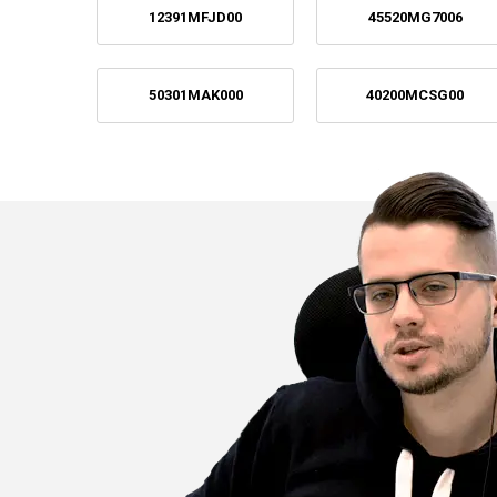
12391MFJD00
45520MG7006
50301MAK000
40200MCSG00