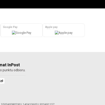
Google Pay
Apple pay
at InPost
o punktu odbioru.
 zł
|
350040080290
|
140410600
|
920491157