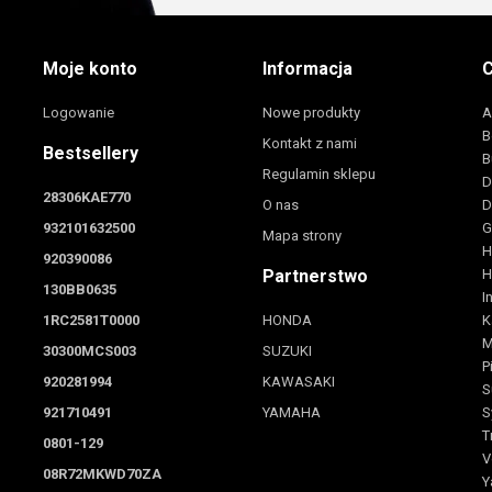
Moje konto
Informacja
C
Logowanie
Nowe produkty
A
B
Kontakt z nami
Bestsellery
B
Regulamin sklepu
D
28306KAE770
O nas
D
932101632500
G
Mapa strony
H
920390086
Partnerstwo
H
130BB0635
I
1RC2581T0000
HONDA
K
M
30300MCS003
SUZUKI
P
920281994
KAWASAKI
S
921710491
YAMAHA
S
T
0801-129
V
08R72MKWD70ZA
Y