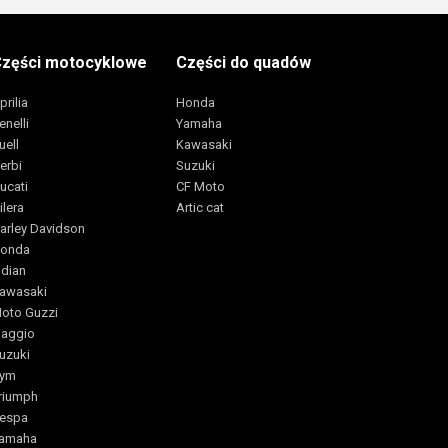
zęści motocyklowe
Części do quadów
prilia
Honda
enelli
Yamaha
uell
Kawasaki
erbi
Suzuki
ucati
CF Moto
ilera
Artic cat
arley Davidson
onda
ndian
awasaki
oto Guzzi
iaggio
uzuki
ym
riumph
espa
amaha