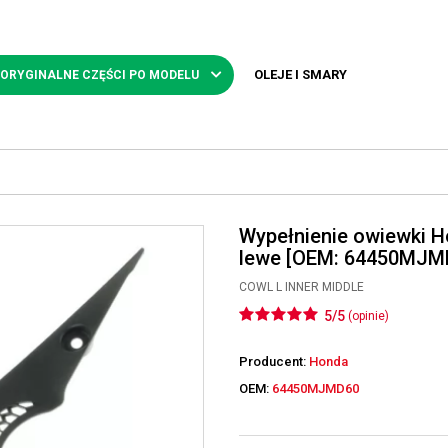
OLEJE I SMARY
 ORYGINALNE CZĘŚCI PO MODELU
Wypełnienie owiewki 
lewe [OEM: 64450MJM
COWL L INNER MIDDLE
5/5
(opinie)
Producent:
Honda
OEM:
64450MJMD60