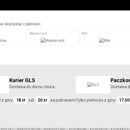
e skorzystać z płatności:
Mastercard
Blik
Kurier GLS
Paczkom
Dostawa do domu i biura.
Dostawa d
i z góry
18 zł
lub
20 zł
za pobraniem
Tylko płatności z góry
17.50
0551167
|
360010156266
|
3600101256C
|
410290046
|
410300016
|
410300015