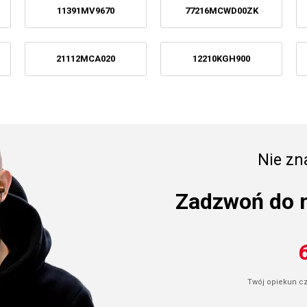
11391MV9670
77216MCWD00ZK
21112MCA020
12210KGH900
Nie zna
Zadzwoń do 
Twój opiekun cze