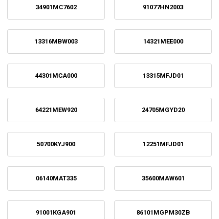
34901MC7602
91077HN2003
13316MBW003
14321MEE000
44301MCA000
13315MFJD01
64221MEW920
24705MGYD20
50700KYJ900
12251MFJD01
06140MAT335
35600MAW601
91001KGA901
86101MGPM30ZB