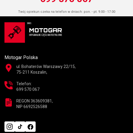
Twój opiekun czeka na telefon w dniach: pon. - pt. 9.00 - 17.00
Motogar Polska
ul. Bohaterów Warszawy 22/15,
75-211 Koszalin,
Telefon:
699 570 067
REGON 363609381,
NIP 6692526588