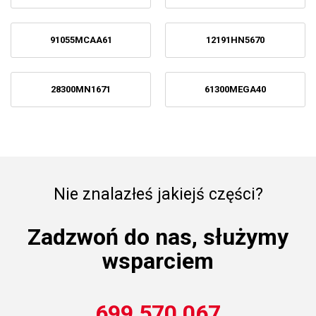
91055MCAA61
12191HN5670
28300MN1671
61300MEGA40
Nie znalazłeś jakiejś części?
Zadzwoń do nas, służymy
wsparciem
699 570 067