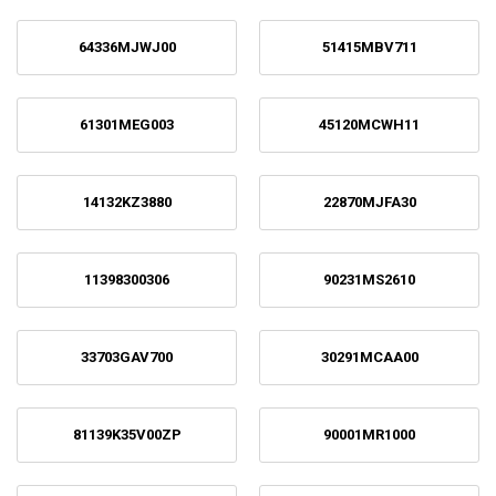
64336MJWJ00
51415MBV711
61301MEG003
45120MCWH11
14132KZ3880
22870MJFA30
11398300306
90231MS2610
33703GAV700
30291MCAA00
81139K35V00ZP
90001MR1000