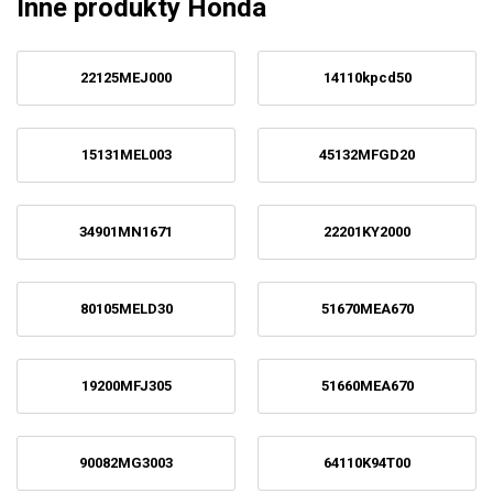
Inne produkty Honda
22125MEJ000
14110kpcd50
15131MEL003
45132MFGD20
34901MN1671
22201KY2000
80105MELD30
51670MEA670
19200MFJ305
51660MEA670
90082MG3003
64110K94T00