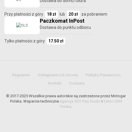
Dostawa do domu i biura.
Przy płatności z góry
18 zł
lub
20 zł
za pobraniem
Paczkomat InPost
Dostawa do punktu odbioru.
Tylko płatności z góry
17.50 zł
Regulamin
Odstąpienie Od Umowy
Polityka Prywatności
Kontakt
Dostawa
© 2017-2025 Wszelkie prawa autorskie są zastrzeżone przez Motogar
Polska. Wsparcie techniczne
agencja SEO Paq Studio
i
Salon OEM
Polska
.