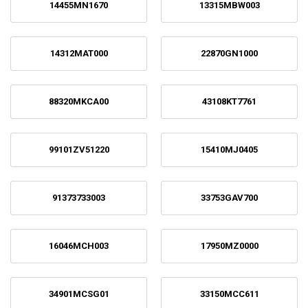
14455MN1670
13315MBW003
14312MAT000
22870GN1000
88320MKCA00
43108KT7761
99101ZV51220
15410MJ0405
91373733003
33753GAV700
16046MCH003
17950MZ0000
34901MCSG01
33150MCC611