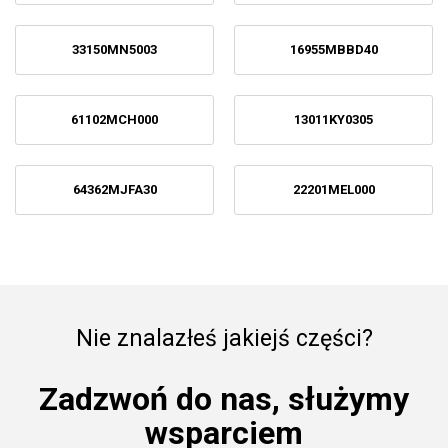
33150MN5003
16955MBBD40
61102MCH000
13011KY0305
64362MJFA30
22201MEL000
Nie znalazłeś jakiejś części?
Zadzwoń do nas, służymy
wsparciem