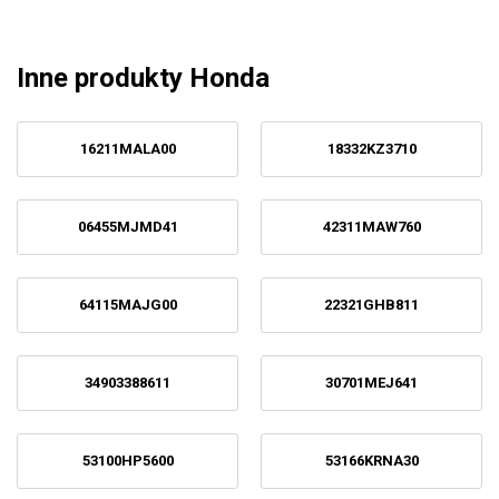
Inne produkty Honda
16211MALA00
18332KZ3710
06455MJMD41
42311MAW760
64115MAJG00
22321GHB811
34903388611
30701MEJ641
53100HP5600
53166KRNA30