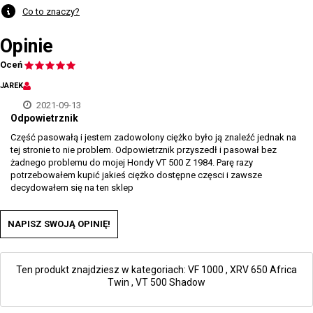
Co to znaczy?
Opinie
Oceń
JAREK
2021-09-13
Odpowietrznik
Część pasowałą i jestem zadowolony ciężko było ją znaleźć jednak na
tej stronie to nie problem. Odpowietrznik przyszedł i pasował bez
żadnego problemu do mojej Hondy VT 500 Z 1984. Parę razy
potrzebowałem kupić jakieś ciężko dostępne częsci i zawsze
decydowałem się na ten sklep
NAPISZ SWOJĄ OPINIĘ!
Ten produkt znajdziesz w kategoriach:
VF 1000
,
XRV 650 Africa
Twin
,
VT 500 Shadow