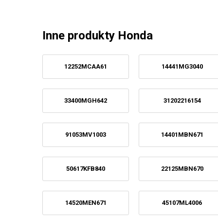
Inne produkty Honda
12252MCAA61
14441MG3040
33400MGH642
31202216154
91053MV1003
14401MBN671
50617KFB840
22125MBN670
14520MEN671
45107ML4006