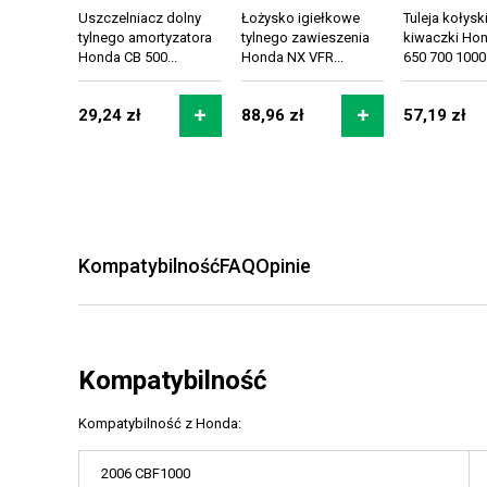
Uszczelniacz dolny
Łożysko igiełkowe
Tuleja kołyski
tylnego amortyzatora
tylnego zawieszenia
kiwaczki Ho
Honda CB 500...
Honda NX VFR...
650 700 1000.
29,24 zł
88,96 zł
57,19 zł
Kompatybilność
FAQ
Opinie
Kompatybilność
Kompatybilność z Honda:
2006 CBF1000