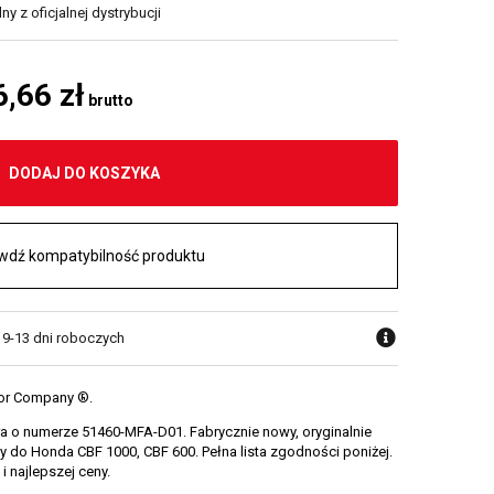
y z oficjalnej dystrybucji
6,66 zł
brutto
DODAJ DO KOSZYKA
wdź kompatybilność produktu
w 9-13 dni roboczych
or Company ®.
a o numerze 51460-MFA-D01. Fabrycznie nowy, oryginalnie
do Honda CBF 1000, CBF 600. Pełna lista zgodności poniżej.
i najlepszej ceny.