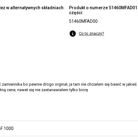
eż w alternatywnych składniach:
Produkt o numerze 51460MFAD01 j
części:
51460MFAD00
Co to znaczy?
 zamiennika bo pewnie drogo orginał, ja tam nie chciałem się bawić w jakieś
ną cene, nawet się nie zastanawiałem tylko biorę
F 1000