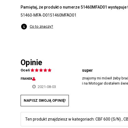
Pamiętaj, że produkt o numerze 51460MFAD01 występuje t
51460-MFA-D01
51460MFAD01
Co to znaczy?
Opinie
Oceń
super
znajomy mi mówił żeby brać
FRANEK
i na Motogar dostałem świet
2021-08-03
NAPISZ SWOJĄ OPINIĘ!
Ten produkt znajdziesz w kategoriach:
CBF 600 (S/N)
,
CB