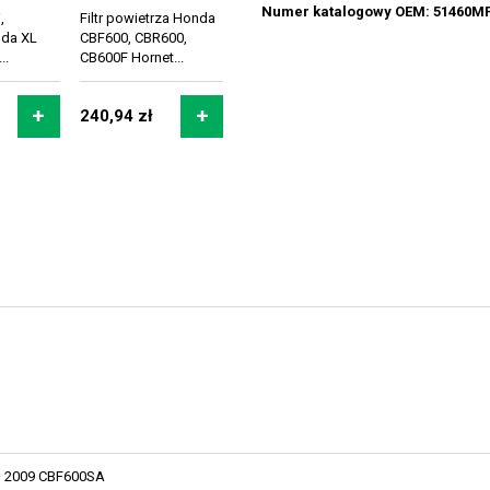
Numer katalogowy OEM: 51460M
,
Filtr powietrza Honda
nda XL
CBF600, CBR600,
..
CB600F Hornet...
240,94 zł
2009 CBF600SA