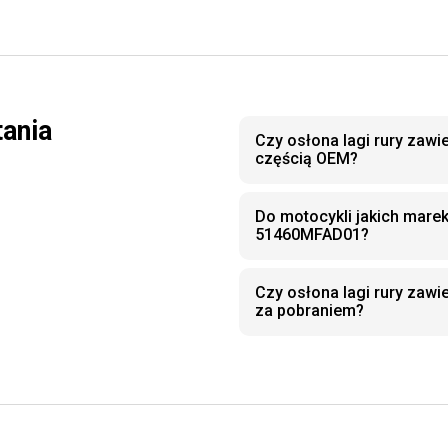
tania
Czy osłona lagi rury zaw
częścią OEM?
Do motocykli jakich marek
51460MFAD01?
Czy osłona lagi rury za
za pobraniem?