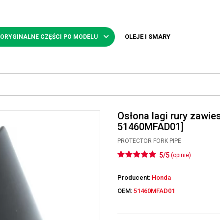
OLEJE I SMARY
 ORYGINALNE CZĘŚCI PO MODELU
Osłona lagi rury zawi
51460MFAD01]
PROTECTOR FORK PIPE
5/5
(opinie)
Producent:
Honda
OEM:
51460MFAD01