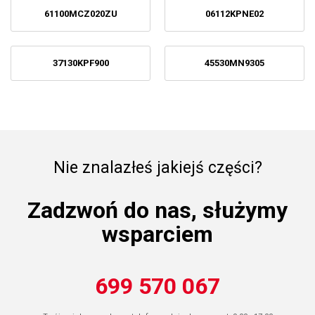
61100MCZ020ZU
06112KPNE02
37130KPF900
45530MN9305
Nie znalazłeś jakiejś części?
Zadzwoń do nas, służymy
wsparciem
699 570 067