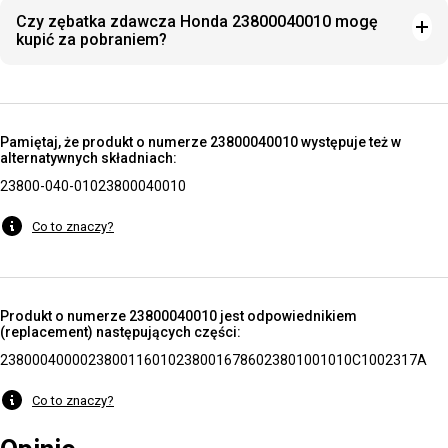
Czy zębatka zdawcza Honda 23800040010 mogę
kupić za pobraniem?
Pamiętaj, że produkt o numerze 23800040010 występuje też w
alternatywnych składniach:
23800-040-010
23800040010
Co to znaczy?
Produkt o numerze 23800040010 jest odpowiednikiem
(replacement) następujących części:
23800040000
23800116010
23800167860
23801001010
C1002317A
Co to znaczy?