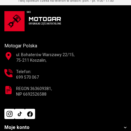
Twój opiekun czeka na telefon w dniach: pon. - pt. 9.00 - 17.00
Motogar Polska
ul. Bohaterów Warszawy 22/15,
75-211 Koszalin,
Telefon:
699 570 067
REGON 363609381,
NIP 6692526588
Moje konto