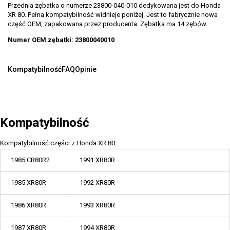
Przednia zębatka o numerze 23800-040-010 dedykowana jest do Honda
XR 80. Pełna kompatybilność widnieje poniżej. Jest to fabrycznie nowa
część OEM, zapakowana przez producenta. Zębatka ma 14 zębów.
Numer OEM zębatki: 23800040010
Kompatybilność
FAQ
Opinie
Kompatybilność
Kompatybilność części z Honda XR 80:
1985 CR80R2
1991 XR80R
1985 XR80R
1992 XR80R
1986 XR80R
1993 XR80R
1987 XR80R
1994 XR80R