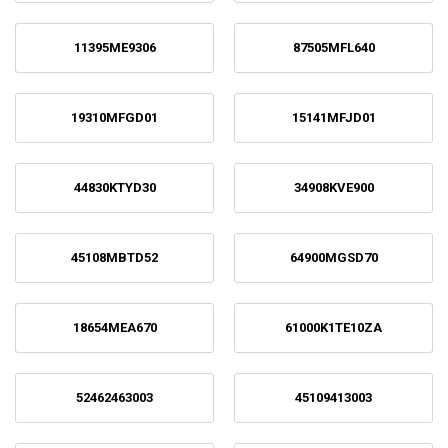
11395ME9306
87505MFL640
19310MFGD01
15141MFJD01
44830KTYD30
34908KVE900
45108MBTD52
64900MGSD70
18654MEA670
61000K1TE10ZA
52462463003
45109413003