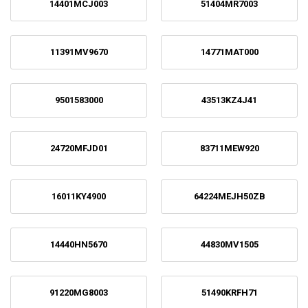
14401MCJ003
51404MR7003
11391MV9670
14771MAT000
9501583000
43513KZ4J41
24720MFJD01
83711MEW920
16011KY4900
64224MEJH50ZB
14440HN5670
44830MV1505
91220MG8003
51490KRFH71