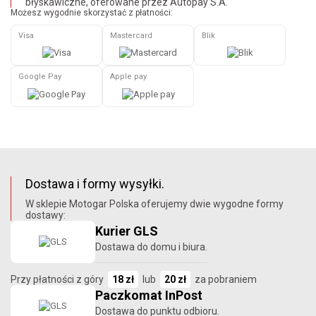
błyskawiczne, oferowane przez Autopay S.A.
Możesz wygodnie skorzystać z płatności:
Visa
Mastercard
Blik
Google Pay
Apple pay
Dostawa i formy wysyłki.
W sklepie Motogar Polska oferujemy dwie wygodne formy
dostawy:
Kurier GLS
Dostawa do domu i biura.
Przy płatności z góry
18 zł
lub
20 zł
za pobraniem
Paczkomat InPost
Dostawa do punktu odbioru.