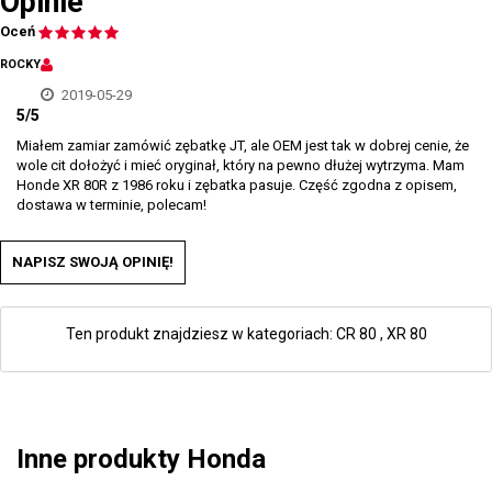
Opinie
Oceń
ROCKY
2019-05-29
5/5
Miałem zamiar zamówić zębatkę JT, ale OEM jest tak w dobrej cenie, że
wole cit dołożyć i mieć oryginał, który na pewno dłużej wytrzyma. Mam
Honde XR 80R z 1986 roku i zębatka pasuje. Część zgodna z opisem,
dostawa w terminie, polecam!
NAPISZ SWOJĄ OPINIĘ!
Ten produkt znajdziesz w kategoriach:
CR 80
,
XR 80
Inne produkty Honda