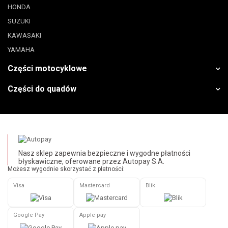
HONDA
SUZUKI
KAWASAKI
YAMAHA
Części motocyklowe
Części do quadów
Nasz sklep zapewnia bezpieczne i wygodne płatności
błyskawiczne, oferowane przez Autopay S.A.
Możesz wygodnie skorzystać z płatności:
Visa
Mastercard
Blik
Google Pay
Apple pay