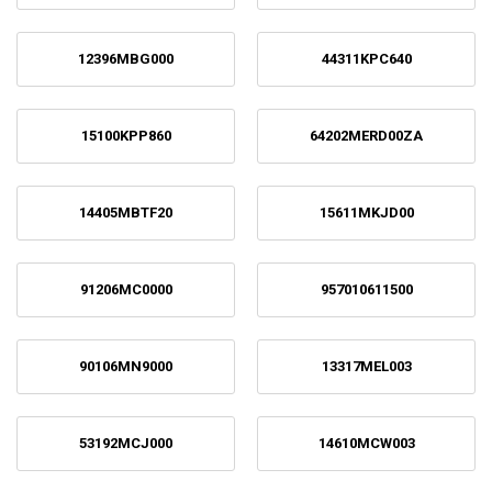
12396MBG000
44311KPC640
15100KPP860
64202MERD00ZA
14405MBTF20
15611MKJD00
91206MC0000
957010611500
90106MN9000
13317MEL003
53192MCJ000
14610MCW003