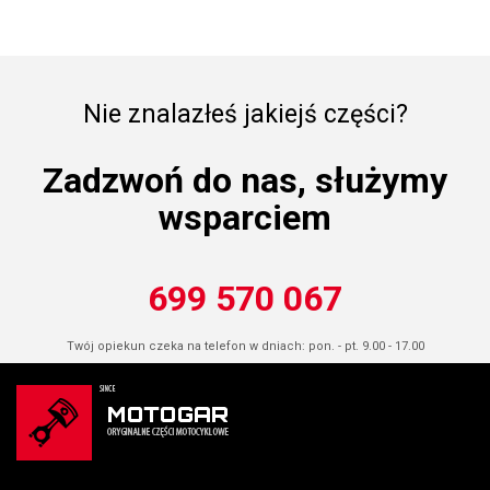
Nie znalazłeś jakiejś części?
Zadzwoń do nas, służymy
wsparciem
699 570 067
Twój opiekun czeka na telefon w dniach: pon. - pt. 9.00 - 17.00