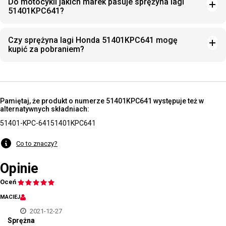
Do motocykli jakich marek pasuje sprężyna lagi
51401KPC641?
Czy sprężyna lagi Honda 51401KPC641 mogę
kupić za pobraniem?
Pamiętaj, że produkt o numerze 51401KPC641 występuje też w
alternatywnych składniach:
51401-KPC-641
51401KPC641
Co to znaczy?
Opinie
Oceń
MACIEJ
2021-12-27
Sprężna