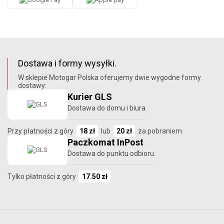
Dostawa i formy wysyłki.
W sklepie Motogar Polska oferujemy dwie wygodne formy
dostawy:
Kurier GLS
Dostawa do domu i biura.
Przy płatności z góry
18 zł
lub
20 zł
za pobraniem
Paczkomat InPost
Dostawa do punktu odbioru.
Tylko płatności z góry
17.50 zł