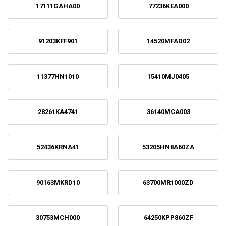
17111GAHA00
77236KEA000
91203KFF901
14520MFAD02
11377HN1010
15410MJ0405
28261KA4741
36140MCA003
52436KRNA41
53205HN8A60ZA
90163MKRD10
63700MR1000ZD
30753MCH000
64250KPP860ZF