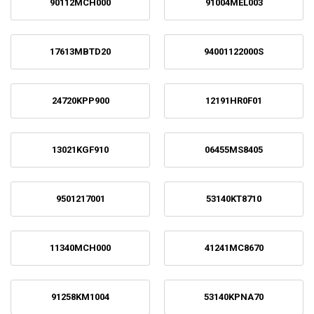
90112MCH000
91004MEL003
17613MBTD20
94001122000S
24720KPP900
12191HR0F01
13021KGF910
06455MS8405
9501217001
53140KT8710
11340MCH000
41241MC8670
91258KM1004
53140KPNA70