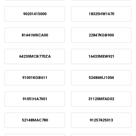
90201415000
18325HW1670
81441MKCA00
22847KGB900
64230MCB770ZA
16433MEW921
91001KGB611
52486MJ1004
91051HA7651
31120MFAD02
52148MAC780
91257425013