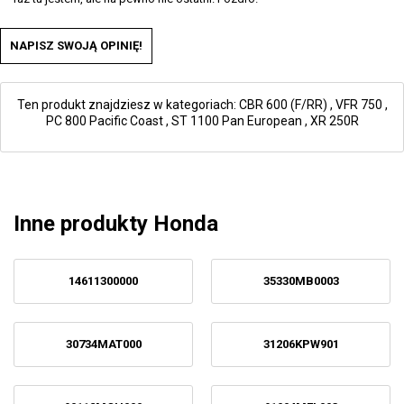
NAPISZ SWOJĄ OPINIĘ!
Ten produkt znajdziesz w kategoriach:
CBR 600 (F/RR)
,
VFR 750
,
PC 800 Pacific Coast
,
ST 1100 Pan European
,
XR 250R
Inne produkty Honda
14611300000
35330MB0003
30734MAT000
31206KPW901