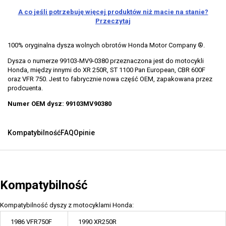
A co jeśli potrzebuję więcej produktów niż macie na stanie?
Przeczytaj
100% oryginalna dysza wolnych obrotów Honda Motor Company ®.
Dysza o numerze 99103-MV9-0380 przeznaczona jest do motocykli
Honda, między innymi do XR 250R, ST 1100 Pan European, CBR 600F
oraz VFR 750. Jest to fabrycznie nowa część OEM, zapakowana przez
prodcuenta.
Numer OEM dysz: 99103MV90380
Kompatybilność
FAQ
Opinie
Kompatybilność
Kompatybilność dyszy z motocyklami Honda:
1986 VFR750F
1990 XR250R