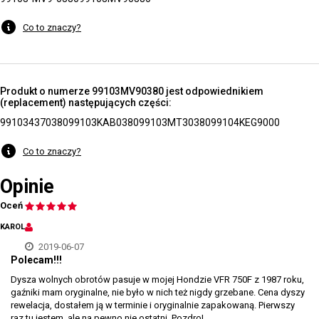
Co to znaczy?
Produkt o numerze 99103MV90380 jest odpowiednikiem
(replacement) następujących części:
991034370380
99103KAB0380
99103MT30380
99104KEG9000
Co to znaczy?
Opinie
Oceń
KAROL
2019-06-07
Polecam!!!
Dysza wolnych obrotów pasuje w mojej Hondzie VFR 750F z 1987 roku,
gaźniki mam oryginalne, nie było w nich też nigdy grzebane. Cena dyszy
rewelacja, dostałem ją w terminie i oryginalnie zapakowaną. Pierwszy
raz tu jestem, ale na pewno nie ostatni. Pozdro!