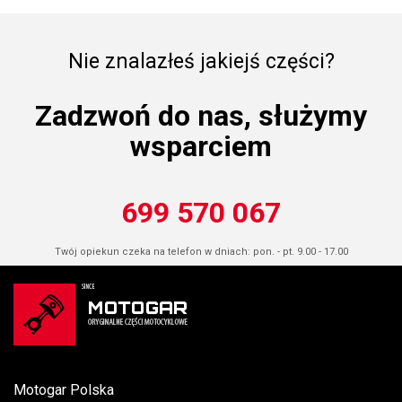
Nie znalazłeś jakiejś części?
Zadzwoń do nas, służymy
wsparciem
699 570 067
Twój opiekun czeka na telefon w dniach: pon. - pt. 9.00 - 17.00
Motogar Polska