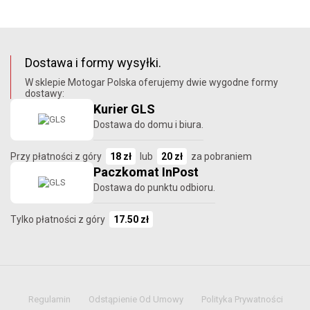
Dostawa i formy wysyłki.
W sklepie Motogar Polska oferujemy dwie wygodne formy
dostawy:
Kurier GLS
Dostawa do domu i biura.
Przy płatności z góry
18 zł
lub
20 zł
za pobraniem
Paczkomat InPost
Dostawa do punktu odbioru.
Tylko płatności z góry
17.50 zł
Regulamin
Odstąpienie Od Umowy
Polityka Prywatności