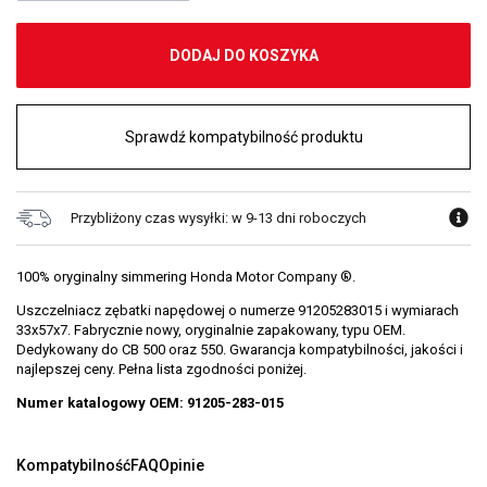
DODAJ DO KOSZYKA
Sprawdź kompatybilność produktu
Przybliżony czas wysyłki: w 9-13 dni roboczych
100% oryginalny simmering Honda Motor Company ®.
Uszczelniacz zębatki napędowej o numerze 91205283015 i wymiarach
33x57x7. Fabrycznie nowy, oryginalnie zapakowany, typu OEM.
Dedykowany do CB 500 oraz 550. Gwarancja kompatybilności, jakości i
najlepszej ceny. Pełna lista zgodności poniżej.
Numer katalogowy OEM: 91205-283-015
Kompatybilność
FAQ
Opinie