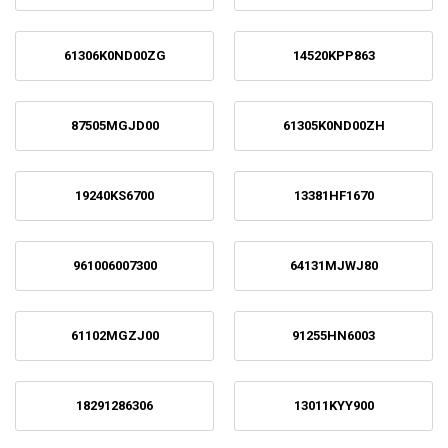
61306K0ND00ZG
14520KPP863
87505MGJD00
61305K0ND00ZH
19240KS6700
13381HF1670
961006007300
64131MJWJ80
61102MGZJ00
91255HN6003
18291286306
13011KYY900