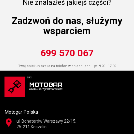
Nie znalazłeś jakiejś części?
Zadzwoń do nas, służymy
wsparciem
699 570 067
Twój opiekun czeka na telefon w dniach: pon. - pt. 9.00 - 17.00
Motogar Polska
ul. Bohaterów Warszawy 22/15,
75-211 Koszalin,