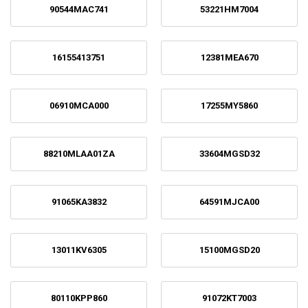
90544MAC741
53221HM7004
16155413751
12381MEA670
06910MCA000
17255MY5860
88210MLAA01ZA
33604MGSD32
91065KA3832
64591MJCA00
13011KV6305
15100MGSD20
80110KPP860
91072KT7003