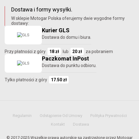
Dostawa i formy wysyłki.
W sklepie Motogar Polska oferujemy dwie wygodne formy
dostawy:
Kurier GLS
Dostawa do domu i biura.
Przy płatności z góry
18 zł
lub
20 zł
za pobraniem
Paczkomat InPost
Dostawa do punktu odbioru.
Tylko płatności z góry
17.50 zł
Regulamin
Odstąpienie Od Umowy
Polityka Prywatności
Kontakt
Dostawa
© 2017-2025 Wszelkie prawa autorskie są zastrzeżone przez Motogar