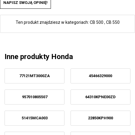
NAPISZ SWOJĄ OPINIĘ!
Ten produkt znajdziesz w kategoriach:
CB 500
,
CB 550
Inne produkty Honda
77121MT3000ZA
45466329000
957010805507
64310KPNE00ZD
51415MCA003
22850KPH900