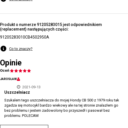
Produkt o numerze 91205283015 jest odpowiednikiem
(replacement) następujących części:
91205283010
CB4502950A
Co to znaczy?
Opinie
Oceń
JAROSŁAW
2021-09-13
Uszczelniacz
Szukalem tego uszczelniacza do mojej Hondy CB 500 z 1979 roku tak
zgadza się motocykl bardzo wiekowy ale na tej stronie znalazłem go
bez problemu i jestem zadowolony bo przyszedł i pasował bez
problemu. POLECAM