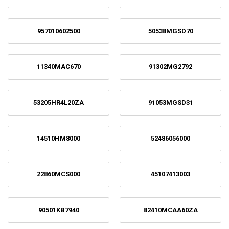
957010602500
50538MGSD70
11340MAC670
91302MG2792
53205HR4L20ZA
91053MGSD31
14510HM8000
52486056000
22860MCS000
45107413003
90501KB7940
82410MCAA60ZA