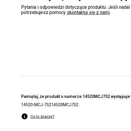
Pytania i odpowiedzi dotyczące produktu. Jeśli nadal
potrzebujesz pomocy
skontaktuj się z nami
.
Pamiętaj, że produkt o numerze 14520MCJ752 występuje t
14520-MCJ-752
14520MCJ752
Co to znaczy?