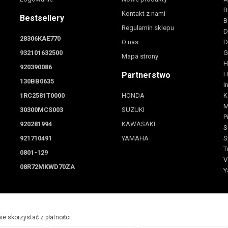
B
Kontakt z nami
Bestsellery
B
Regulamin sklepu
D
28306KAE770
O nas
D
932101632500
G
Mapa strony
H
920390086
Partnerstwo
H
130BB0635
I
1RC2581T0000
HONDA
K
M
30300MCS003
SUZUKI
P
920281994
KAWASAKI
S
921710491
YAMAHA
S
T
0801-129
V
08R72MKWD70ZA
Y
e skorzystać z płatności: