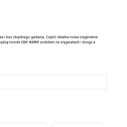
as i bez zbędnego gadania. Część idealna nowa oryginalnie
tężną Honde CBR 900RR zrobiłem na oryginałach i śmiga a