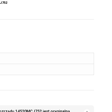
J752
ozrządu 14520MCJ752 jest oryginalną