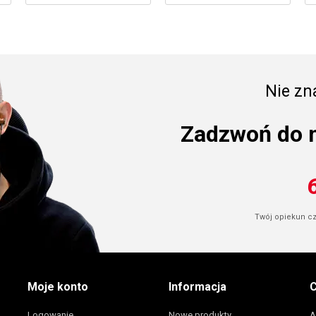
Nie zna
Zadzwoń do 
Twój opiekun cze
Moje konto
Informacja
C
Logowanie
Nowe produkty
A