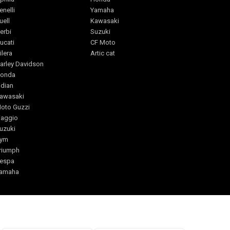
enelli
Yamaha
uell
Kawasaki
erbi
Suzuki
ucati
CF Moto
ilera
Artic cat
arley Davidson
onda
ndian
awasaki
oto Guzzi
iaggio
uzuki
ym
riumph
espa
amaha