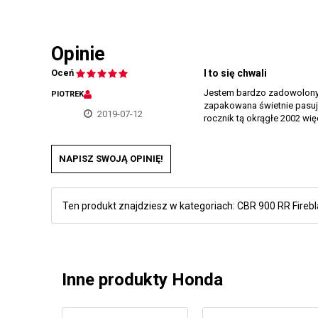
Opinie
Oceń
I to się chwali
Jestem bardzo zadowolony z
PIOTREK
zapakowana świetnie pasują
2019-07-12
rocznik tą okrągłe 2002 wię
NAPISZ SWOJĄ OPINIĘ!
Ten produkt znajdziesz w kategoriach:
CBR 900 RR Fireb
Inne produkty Honda