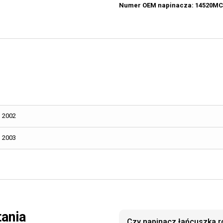
Numer OEM napinacza: 14520MC
2002
2003
tania
Czy napinacz łańcuszka r