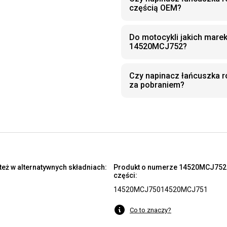
częścią OEM?
Do motocykli jakich mare
14520MCJ752?
Czy napinacz łańcuszka 
za pobraniem?
eż w alternatywnych składniach:
Produkt o numerze 14520MCJ752 
części:
14520MCJ750
14520MCJ751
Co to znaczy?