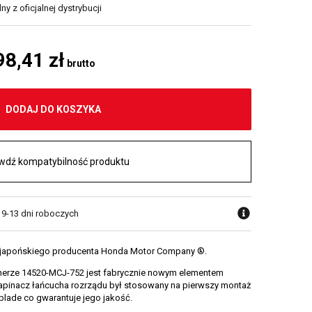
y z oficjalnej dystrybucji
98,41 zł
brutto
DODAJ DO KOSZYKA
wdź kompatybilność produktu
w 9-13 dni roboczych
a japońskiego producenta Honda Motor Company ®.
merze 14520-MCJ-752 jest fabrycznie nowym elementem
pinacz łańcucha rozrządu był stosowany na pierwszy montaż
lade co gwarantuje jego jakość.