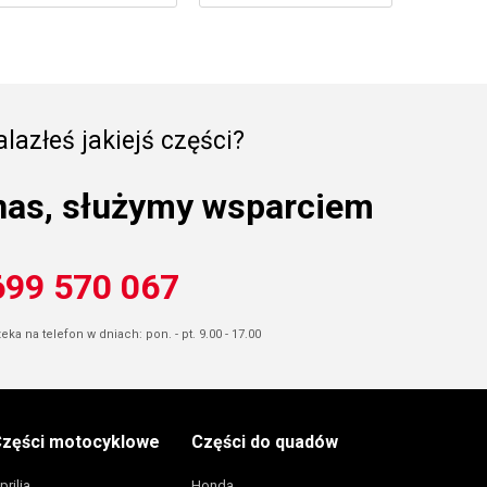
lazłeś jakiejś części?
nas, służymy wsparciem
699 570 067
ka na telefon w dniach: pon. - pt. 9.00 - 17.00
zęści motocyklowe
Części do quadów
prilia
Honda