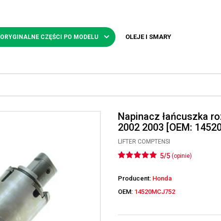
OLEJE I SMARY
 ORYGINALNE CZĘŚCI PO MODELU
Napinacz łańcuszka r
2002 2003 [OEM: 1452
LIFTER COMPTENSI
5/5
(opinie)
Producent:
Honda
OEM:
14520MCJ752