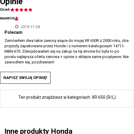
Opinie
Oceń
KAAMCIO
2019-11-28
Polecam
Zamówiłem dwa takie zawory ssące do mojej XR 650R z 2000 roku, oba
przyszły zapakowane przez Honde i z numerem katalogowym 14711-
MBN-670. Zdecydowałem się na zakup na tej stronie bo była to po
prostu najlepsza oferta cenowa + opinie o sklepie same pozytywne. Nie
zawiodłem się, pozdrawiam!
NAPISZ SWOJĄ OPINIĘ!
Ten produkt znajdziesz w kategoriach:
XR 650 (R/L)
Inne produkty Honda