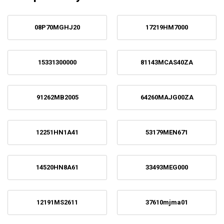
08P70MGHJ20
17219HM7000
15331300000
81143MCAS40ZA
91262MB2005
64260MAJG00ZA
12251HN1A41
53179MEN671
14520HN8A61
33493MEG000
12191MS2611
37610mjma01