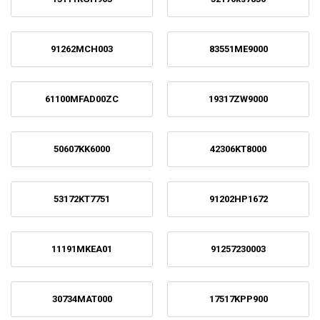
91262MCH003
83551ME9000
61100MFAD00ZC
19317ZW9000
50607KK6000
42306KT8000
53172KT7751
91202HP1672
11191MKEA01
91257230003
30734MAT000
17517KPP900