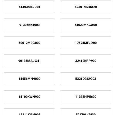
51403MFJD01
42301MZ8A20
91306KK4003
64620MKCA00
50612MEG000
17574MFJD00
90135MAJG41
32412KPP900
14456MN9000
53210GS9003
14100KWN900
11335HP5600
13111KGH903
52170ks7830