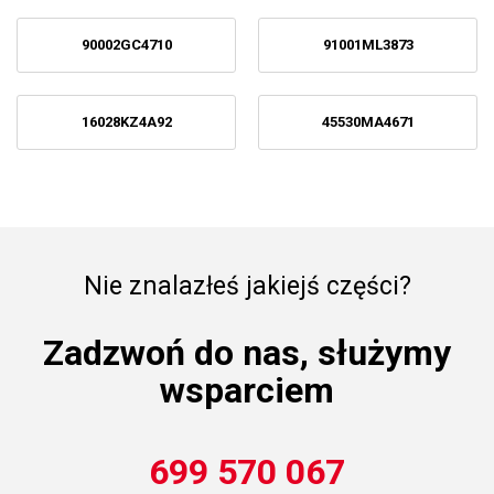
90002GC4710
91001ML3873
16028KZ4A92
45530MA4671
Nie znalazłeś jakiejś części?
Zadzwoń do nas, służymy
wsparciem
699 570 067