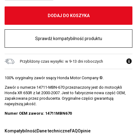
DODAJ DO KOSZYKA
Sprawdź kompatybilność produktu
Przybliżony czas wysyłki: w 9-13 dni roboczych
100% oryginalny zawór ssący Honda Motor Company ®.
Zawór o numerze 14711-MBN-670 przeznaczony jest do motocykli
Honda XR 650R z lat 2000-2007. Jest to fabrycznie nowa część OEM,
zapakowana przez producenta. Oryginalne części gwarantują
najwyższą jakość.
Numer OEM zaworu: 14711MBN670
Kompatybilność
Dane techniczne
FAQ
Opinie