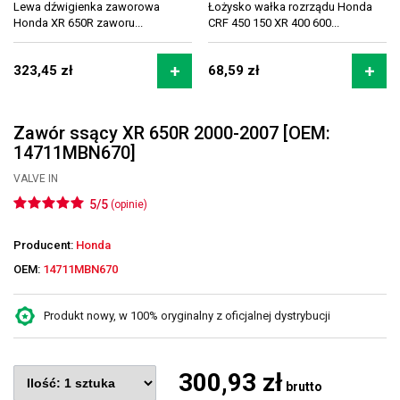
Lewa dźwigienka zaworowa
Łożysko wałka rozrządu Honda
Honda XR 650R zaworu...
CRF 450 150 XR 400 600...
323,45 zł
68,59 zł
Zawór ssący XR 650R 2000-2007 [OEM:
14711MBN670]
VALVE IN
5/5
(opinie)
Producent:
Honda
OEM:
14711MBN670
Produkt nowy, w 100% oryginalny z oficjalnej dystrybucji
300,93 zł
brutto