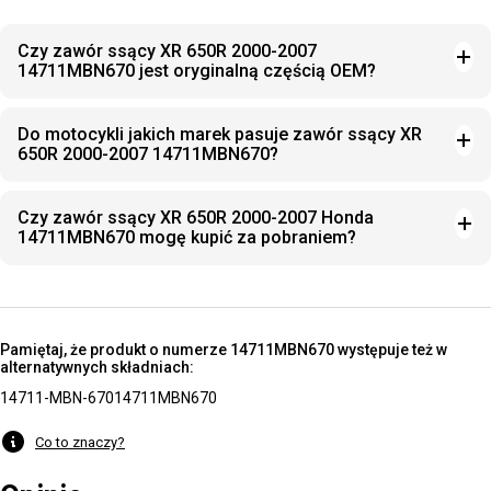
Czy zawór ssący XR 650R 2000-2007
14711MBN670 jest oryginalną częścią OEM?
Do motocykli jakich marek pasuje zawór ssący XR
650R 2000-2007 14711MBN670?
Czy zawór ssący XR 650R 2000-2007 Honda
14711MBN670 mogę kupić za pobraniem?
Pamiętaj, że produkt o numerze 14711MBN670 występuje też w
alternatywnych składniach:
14711-MBN-670
14711MBN670
Co to znaczy?