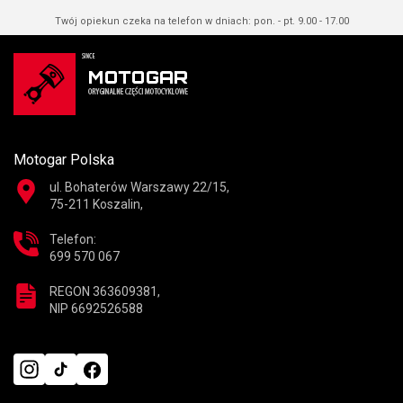
Twój opiekun czeka na telefon w dniach: pon. - pt. 9.00 - 17.00
Motogar Polska
ul. Bohaterów Warszawy 22/15,
75-211 Koszalin,
Telefon:
699 570 067
REGON 363609381,
NIP 6692526588