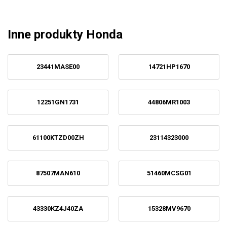
Inne produkty Honda
23441MASE00
14721HP1670
12251GN1731
44806MR1003
61100KTZD00ZH
23114323000
87507MAN610
51460MCSG01
43330KZ4J40ZA
15328MV9670