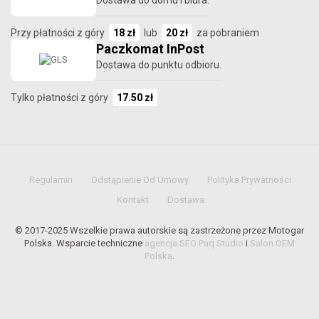
Przy płatności z góry
18 zł
lub
20 zł
za pobraniem
Paczkomat InPost
Dostawa do punktu odbioru.
Tylko płatności z góry
17.50 zł
Regulamin
Odstąpienie Od Umowy
Polityka Prywatności
Kontakt
Dostawa
© 2017-2025 Wszelkie prawa autorskie są zastrzeżone przez Motogar
Polska. Wsparcie techniczne
agencja SEO Paq Studio
i
Salon OEM
Polska
.