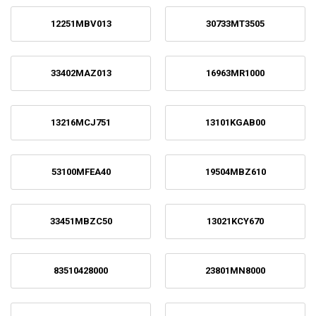
12251MBV013
30733MT3505
33402MAZ013
16963MR1000
13216MCJ751
13101KGAB00
53100MFEA40
19504MBZ610
33451MBZC50
13021KCY670
83510428000
23801MN8000