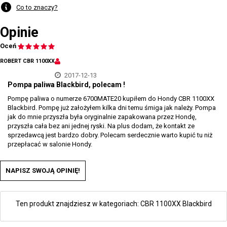
Co to znaczy?
Opinie
Oceń
ROBERT CBR 1100XX
2017-12-13
Pompa paliwa Blackbird, polecam !
Pompę paliwa o numerze 6700MATE20 kupiłem do Hondy CBR 1100XX
Blackbird. Pompę już założyłem kilka dni temu śmiga jak należy. Pompa
jak do mnie przyszła była oryginalnie zapakowana przez Hondę,
przyszła cała bez ani jednej ryski. Na plus dodam, że kontakt ze
sprzedawcą jest bardzo dobry. Polecam serdecznie warto kupić tu niż
przepłacać w salonie Hondy.
NAPISZ SWOJĄ OPINIĘ!
Ten produkt znajdziesz w kategoriach:
CBR 1100XX Blackbird