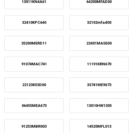
13011KN4A61
64200MFAD00
32410KPC640
32102mfad00
35200MERD11
22401MASE00
91074MAC741
11191KRN670
22123K53D00
33741ME9673
06455MEA673
13010HW1305
91253MBR003
14520MFL013