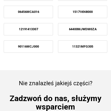
06456MCA016
15171KN8000
12191413307
64400MJWDM0ZA
90116MCJ000
11321MFG305
Nie znalazłeś jakiejś części?
Zadzwoń do nas, służymy
wsparciem