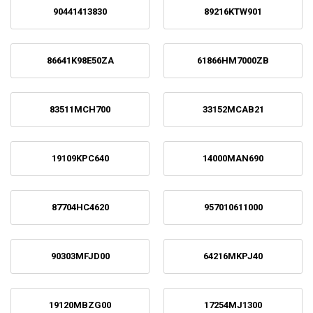
90441413830
89216KTW901
86641K98E50ZA
61866HM7000ZB
83511MCH700
33152MCAB21
19109KPC640
14000MAN690
87704HC4620
957010611000
90303MFJD00
64216MKPJ40
19120MBZG00
17254MJ1300