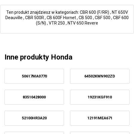
Ten produkt znajdziesz w kategoriach:
CBR 600 (F/RR)
,
NT 650V
Deauville
,
CBR 500R
,
CB 600F Hornet
,
CB 500
,
CBF 500
,
CBF 600
(S/N)
,
VTR 250
,
NTV 650 Revere
Inne produkty Honda
50617MA0770
64502KWN902ZD
83510428000
19231KGF910
52100HR3A20
12191MEA671