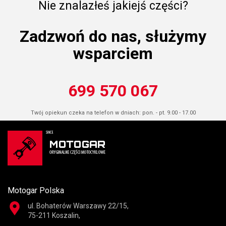
Nie znalazłeś jakiejś części?
Zadzwoń do nas, służymy
wsparciem
699 570 067
Twój opiekun czeka na telefon w dniach: pon. - pt. 9.00 - 17.00
Motogar Polska
ul. Bohaterów Warszawy 22/15,
75-211 Koszalin,