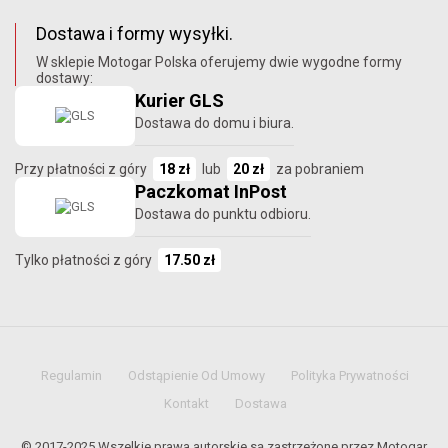
Dostawa i formy wysyłki.
W sklepie Motogar Polska oferujemy dwie wygodne formy
dostawy:
Kurier GLS
Dostawa do domu i biura.
Przy płatności z góry
18 zł
lub
20 zł
za pobraniem
Paczkomat InPost
Dostawa do punktu odbioru.
Tylko płatności z góry
17.50 zł
Regulamin
Odstąpienie Od Umowy
Polityka Prywatności
Kontakt
Dostawa
© 2017-2025 Wszelkie prawa autorskie są zastrzeżone przez Motogar