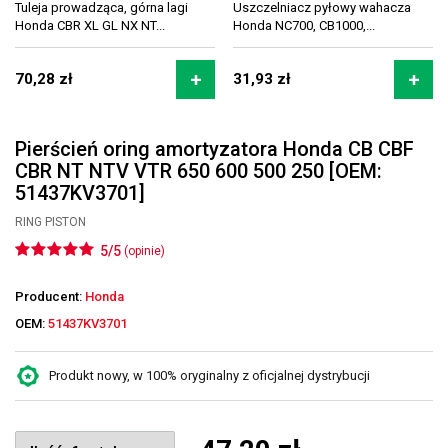
Tuleja prowadząca, górna lagi
Uszczelniacz pyłowy wahacza
Honda CBR XL GL NX NT...
Honda NC700, CB1000,...
70,28 zł
31,93 zł
Pierścień oring amortyzatora Honda CB CBF
CBR NT NTV VTR 650 600 500 250 [OEM:
51437KV3701]
RING PISTON
5/5
(opinie)
Producent:
Honda
OEM:
51437KV3701
Produkt nowy, w 100% oryginalny z oficjalnej dystrybucji