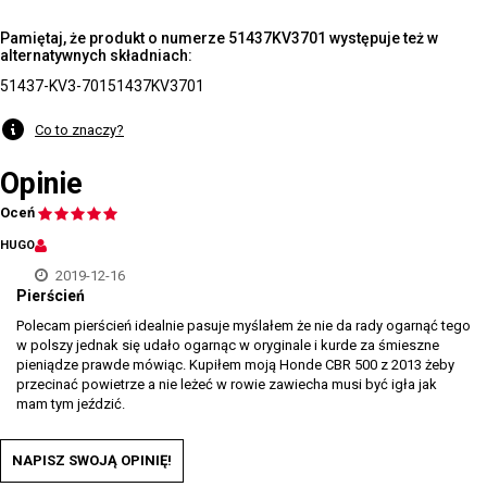
Pamiętaj, że produkt o numerze 51437KV3701 występuje też w
alternatywnych składniach:
51437-KV3-701
51437KV3701
Co to znaczy?
Opinie
Oceń
HUGO
2019-12-16
Pierścień
Polecam pierścień idealnie pasuje myślałem że nie da rady ogarnąć tego
w polszy jednak się udało ogarnąc w oryginale i kurde za śmieszne
pieniądze prawde mówiąc. Kupiłem moją Honde CBR 500 z 2013 żeby
przecinać powietrze a nie leżeć w rowie zawiecha musi być igła jak
mam tym jeździć.
NAPISZ SWOJĄ OPINIĘ!