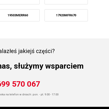
19503MERR60
17920MFR670
lazłeś jakiejś części?
nas, służymy wsparciem
699 570 067
ka na telefon w dniach: pon. - pt. 9.00 - 17.00