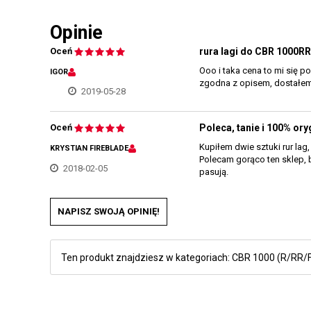
Opinie
Oceń
rura lagi do CBR 1000RR
Ooo i taka cena to mi się p
IGOR
zgodna z opisem, dostałem 
2019-05-28
Oceń
Poleca, tanie i 100% ory
Kupiłem dwie sztuki rur lag
KRYSTIAN FIREBLADE
Polecam gorąco ten sklep, 
2018-02-05
pasują.
NAPISZ SWOJĄ OPINIĘ!
Ten produkt znajdziesz w kategoriach:
CBR 1000 (R/RR/F