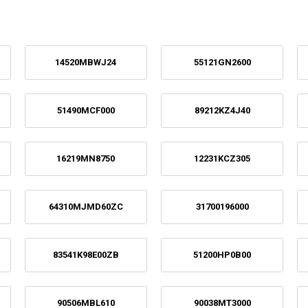
14520MBWJ24
55121GN2600
51490MCF000
89212KZ4J40
16219MN8750
12231KCZ305
64310MJMD60ZC
31700196000
83541K98E00ZB
51200HP0B00
90506MBL610
90038MT3000