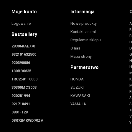
Moje konto
Informacja
C
Logowanie
Nowe produkty
A
B
Kontakt z nami
Bestsellery
B
Regulamin sklepu
D
28306KAE770
O nas
D
932101632500
G
Mapa strony
H
920390086
Partnerstwo
H
130BB0635
I
1RC2581T0000
HONDA
K
M
30300MCS003
SUZUKI
P
920281994
KAWASAKI
S
921710491
YAMAHA
S
T
0801-129
V
08R72MKWD70ZA
Y