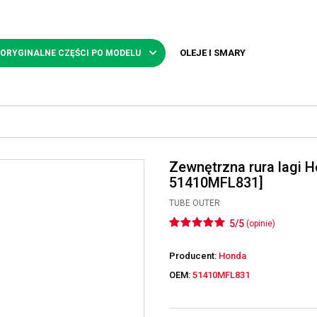
OLEJE I SMARY
 ORYGINALNE CZĘŚCI PO MODELU
Zewnętrzna rura lagi 
51410MFL831]
TUBE OUTER
5/5
(opinie)
Producent:
Honda
OEM:
51410MFL831