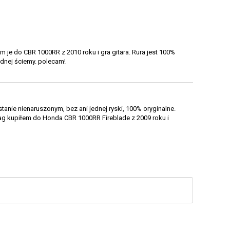
m je do CBR 1000RR z 2010 roku i gra gitara. Rura jest 100%
adnej ściemy. polecam!
tanie nienaruszonym, bez ani jednej ryski, 100% oryginalne.
 lag kupiłem do Honda CBR 1000RR Fireblade z 2009 roku i