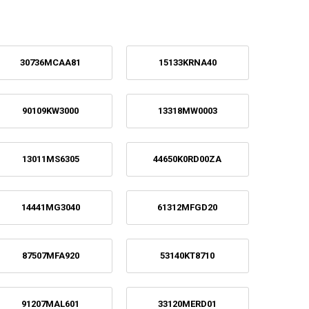
30736MCAA81
15133KRNA40
90109KW3000
13318MW0003
13011MS6305
44650K0RD00ZA
14441MG3040
61312MFGD20
87507MFA920
53140KT8710
91207MAL601
33120MERD01