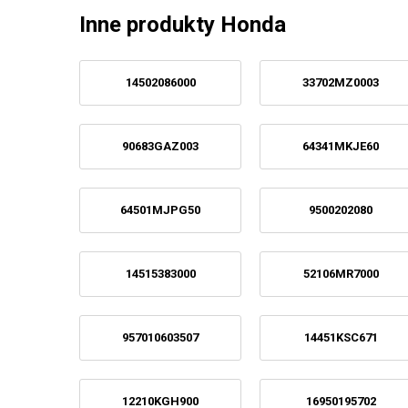
Inne produkty Honda
14502086000
33702MZ0003
90683GAZ003
64341MKJE60
64501MJPG50
9500202080
14515383000
52106MR7000
957010603507
14451KSC671
12210KGH900
16950195702