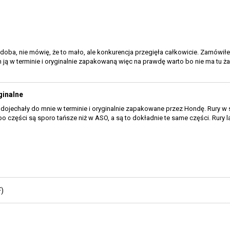
odoba, nie mówię, że to mało, ale konkurencja przegięła całkowicie. Zamówiłe
ją w terminie i oryginalnie zapakowaną więc na prawdę warto bo nie ma tu ż
ginalne
, dojechały do mnie w terminie i oryginalnie zapakowane przez Hondę. Rury w s
bo części są sporo tańsze niż w ASO, a są to dokładnie te same części. Rury
)