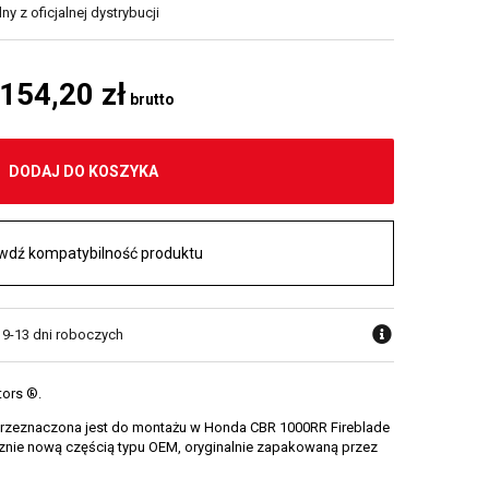
y z oficjalnej dystrybucji
 154,20 zł
brutto
DODAJ DO KOSZYKA
wdź kompatybilność produktu
w 9-13 dni roboczych
tors ®.
przeznaczona jest do montażu w Honda CBR 1000RR Fireblade
rycznie nową częścią typu OEM, oryginalnie zapakowaną przez