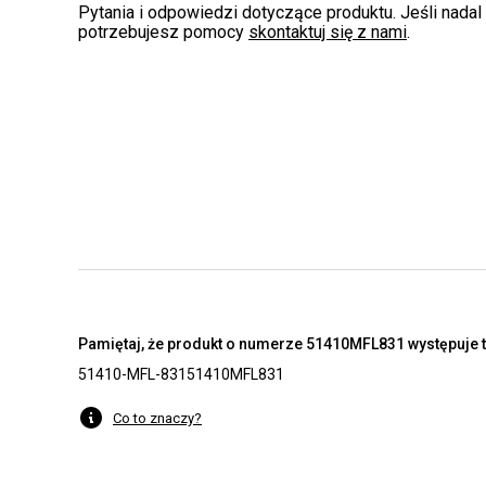
Pytania i odpowiedzi dotyczące produktu. Jeśli nadal
potrzebujesz pomocy
skontaktuj się z nami
.
Pamiętaj, że produkt o numerze 51410MFL831 występuje t
51410-MFL-831
51410MFL831
Co to znaczy?