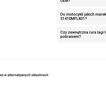
OEM?
Do motocykli jakich marek
51410MFL831?
Czy zewnętrzna rura lag
pobraniem?
eż w alternatywnych składniach: