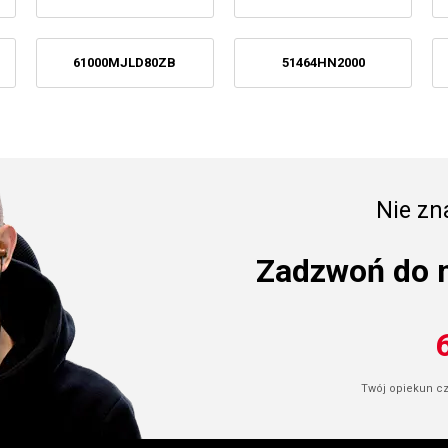
61000MJLD80ZB
51464HN2000
Nie zna
Zadzwoń do 
Twój opiekun cze