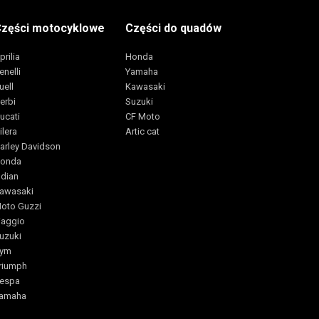
zęści motocyklowe
Części do quadów
prilia
Honda
enelli
Yamaha
uell
Kawasaki
erbi
Suzuki
ucati
CF Moto
ilera
Artic cat
arley Davidson
onda
ndian
awasaki
oto Guzzi
iaggio
uzuki
ym
riumph
espa
amaha