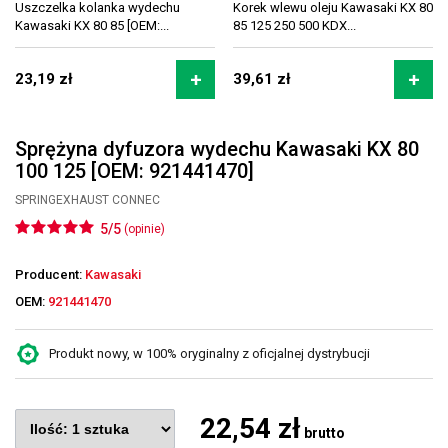
Uszczelka kolanka wydechu
Korek wlewu oleju Kawasaki KX 80
Kawasaki KX 80 85 [OEM:...
85 125 250 500 KDX...
23,19 zł
39,61 zł
Sprężyna dyfuzora wydechu Kawasaki KX 80
100 125 [OEM: 921441470]
SPRINGEXHAUST CONNEC
5/5
(opinie)
Producent:
Kawasaki
OEM:
921441470
Produkt nowy, w 100% oryginalny z oficjalnej dystrybucji
22,54 zł
brutto