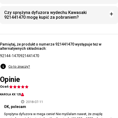
Czy sprężyna dyfuzora wydechu Kawasaki
921441470 mogę kupić za pobraniem?
Pamiętaj, że produkt o numerze 921441470 występuje też w
alternatywnych składniach:
92144-1470
921441470
Co to znaczy?
Opinie
Oceń
KAROLA KX 125
2018-07-11
OK, polecam
Sprężyna dyfuzora w mega cenie! Nie myślałam nawet, że znajdę