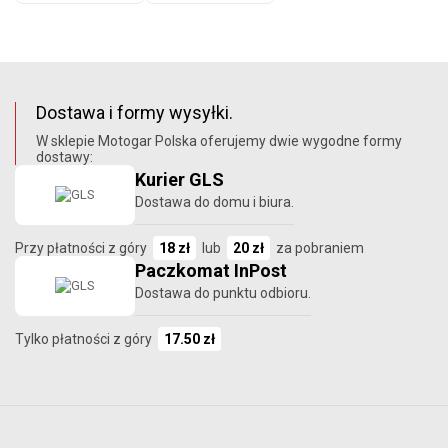
Dostawa i formy wysyłki.
W sklepie Motogar Polska oferujemy dwie wygodne formy
dostawy:
Kurier GLS
Dostawa do domu i biura.
Przy płatności z góry
18 zł
lub
20 zł
za pobraniem
Paczkomat InPost
Dostawa do punktu odbioru.
Tylko płatności z góry
17.50 zł