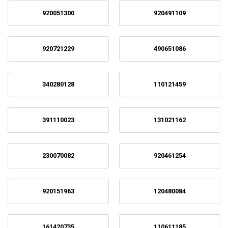
920051300
920491109
920721229
490651086
340280128
110121459
391110023
131021162
230070082
920461254
920151963
120480084
161420735
110611185