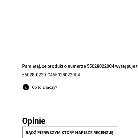
Pamiętaj, że produkt o numerze 550280220C4 występuje t
55028-0220-C4
550280220C4
Co to znaczy?
Opinie
BĄDŹ PIERWSZYM KTÓRY NAPISZE RECENZJĘ!