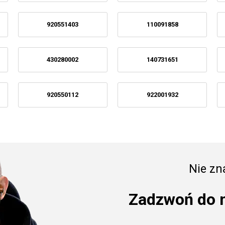
920551403
110091858
430280002
140731651
920550112
922001932
Nie zna
Zadzwoń do 