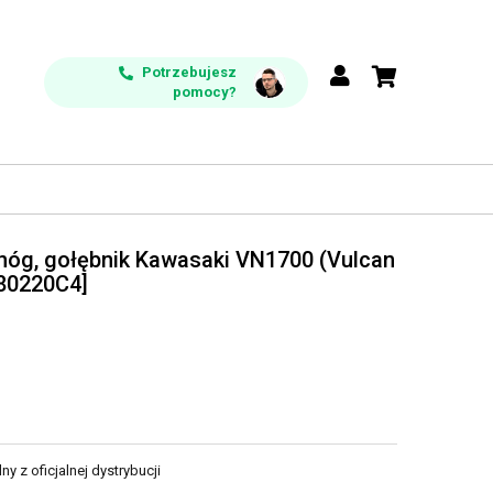
Potrzebujesz
pomocy?
nóg, gołębnik Kawasaki VN1700 (Vulcan
280220C4]
y z oficjalnej dystrybucji