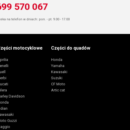
699 570 067
ka na telefon w dniach: pon. - pt. 9.00 - 17.00
zęści motocyklowe
Części do quadów
prilia
Honda
enelli
Yamaha
uell
Kawasaki
erbi
Suzuki
ucati
CF Moto
ilera
Artic cat
arley Davidson
onda
ndian
awasaki
oto Guzzi
iaggio