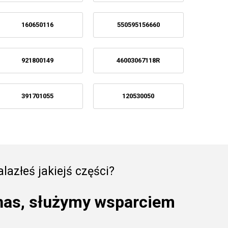
160650116
550595156660
921800149
46003067118R
391701055
120530050
lazłeś jakiejś części?
nas, służymy wsparciem