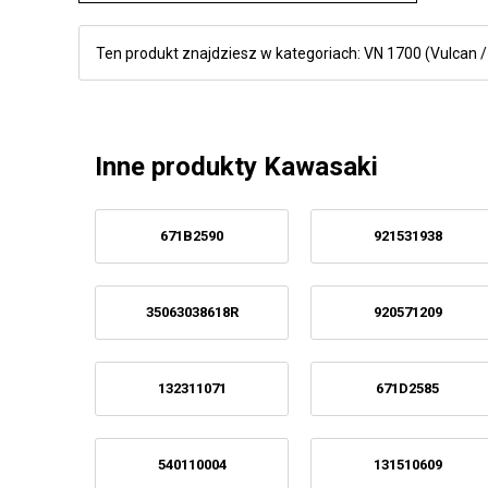
Ten produkt znajdziesz w kategoriach:
VN 1700 (Vulcan /
Inne produkty Kawasaki
671B2590
921531938
35063038618R
920571209
132311071
671D2585
540110004
131510609