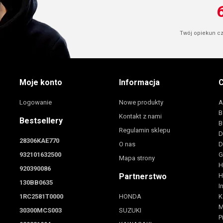
Twój opiekun cze
Moje konto
Informacja
C
Logowanie
Nowe produkty
A
B
Kontakt z nami
Bestsellery
B
Regulamin sklepu
D
28306KAE770
O nas
D
932101632500
G
Mapa strony
H
920390086
Partnerstwo
H
130BB0635
I
1RC2581T0000
HONDA
K
M
30300MCS003
SUZUKI
P