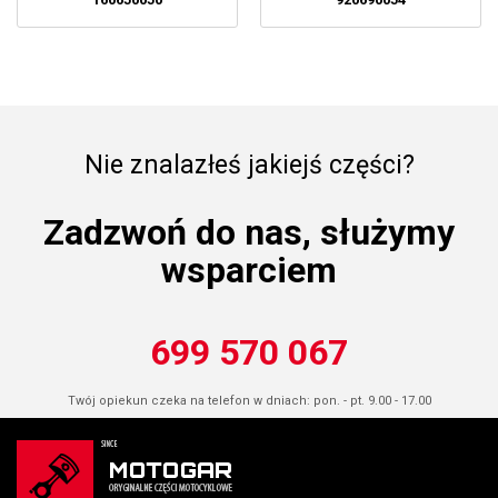
Nie znalazłeś jakiejś części?
Zadzwoń do nas, służymy
wsparciem
699 570 067
Twój opiekun czeka na telefon w dniach: pon. - pt. 9.00 - 17.00