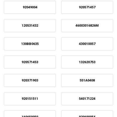
92049004
920571457
120531432
46003016826M
130BB0635
430010057
920571453
132620753
920371903
551A0408
920151511
540171224
160650050
920690054