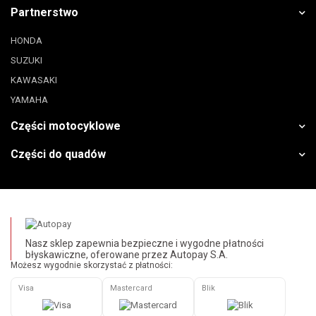
Partnerstwo
HONDA
SUZUKI
KAWASAKI
YAMAHA
Części motocyklowe
Części do quadów
Nasz sklep zapewnia bezpieczne i wygodne płatności
błyskawiczne, oferowane przez Autopay S.A.
Możesz wygodnie skorzystać z płatności:
Visa
Mastercard
Blik