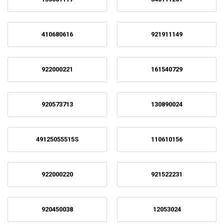
410680616
921911149
922000221
161540729
920573713
130890024
49125055515S
110610156
922000220
921522231
920450038
12053024