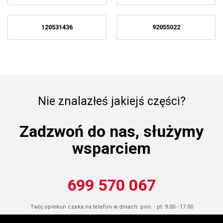
120531436
92055022
Nie znalazłeś jakiejś części?
Zadzwoń do nas, służymy
wsparciem
699 570 067
Twój opiekun czeka na telefon w dniach: pon. - pt. 9.00 - 17.00