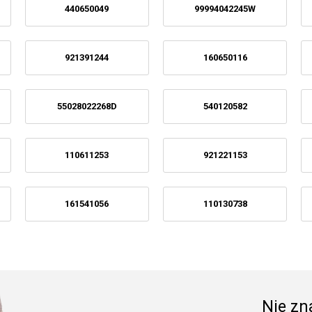
440650049
99994042245W
921391244
160650116
55028022268D
540120582
110611253
921221153
161541056
110130738
Nie zna