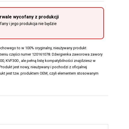
trwale wycofany z produkcji
any i jego produkcja nie będzie
howego to w 100% oryginalny, nieużywany produkt
eniu części numer 120161078. Dźwigienka zaworowa zawory
, KVF300 , ale pełną listę kompatybilności znajdziesz w
Produkt jest nowy, nieużywany i pochodzi z oficjalnej
dukt jest tzw. produktem OEM, czyli elementem stosowanym