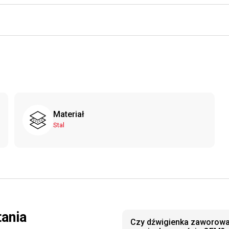
Materiał
Stal
tania
Czy dźwigienka zaworow