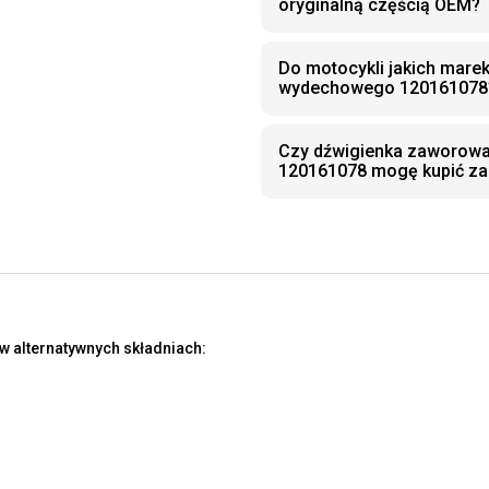
oryginalną częścią OEM?
Do motocykli jakich mare
wydechowego 120161078
Czy dźwigienka zaworow
120161078 mogę kupić za
w alternatywnych składniach: