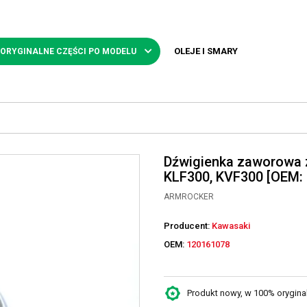
OLEJE I SMARY
 ORYGINALNE CZĘŚCI PO MODELU
Dźwigienka zaworowa
KLF300, KVF300 [OEM:
ARMROCKER
Producent:
Kawasaki
OEM:
120161078
Produkt nowy, w 100% oryginaln