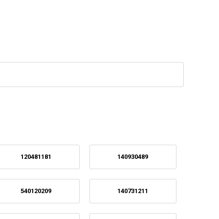
120481181
140930489
540120209
140731211