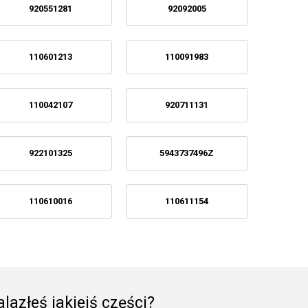
920551281
92092005
110601213
110091983
110042107
920711131
922101325
5943737496Z
110610016
110611154
lazłeś jakiejś części?