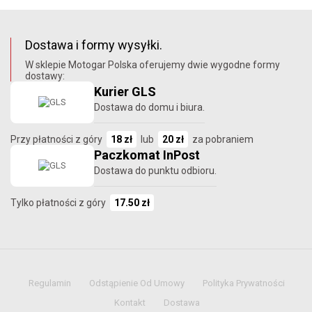
Dostawa i formy wysyłki.
W sklepie Motogar Polska oferujemy dwie wygodne formy
dostawy:
Kurier GLS
Dostawa do domu i biura.
Przy płatności z góry
18 zł
lub
20 zł
za pobraniem
Paczkomat InPost
Dostawa do punktu odbioru.
Tylko płatności z góry
17.50 zł
Regulamin
Odstąpienie Od Umowy
Polityka Prywatności
Kontakt
Dostawa