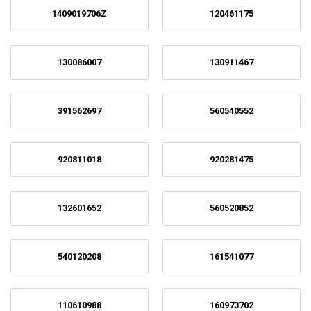
1409019706Z
120461175
130086007
130911467
391562697
560540552
920811018
920281475
132601652
560520852
540120208
161541077
110610988
160973702