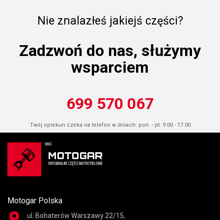
Nie znalazłeś jakiejś części?
Zadzwoń do nas, służymy
wsparciem
699 570 067
Twój opiekun czeka na telefon w dniach: pon. - pt. 9.00 - 17.00
Motogar Polska
ul. Bohaterów Warszawy 22/15,