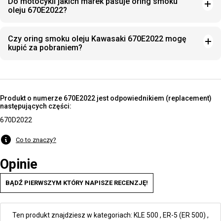
Do motocykli jakich marek pasuje oring smoku
oleju 670E2022?
Czy oring smoku oleju Kawasaki 670E2022 mogę
kupić za pobraniem?
Produkt o numerze 670E2022 jest odpowiednikiem (replacement)
następujących części:
670D2022
Co to znaczy?
Opinie
BĄDŹ PIERWSZYM KTÓRY NAPISZE RECENZJĘ!
Ten produkt znajdziesz w kategoriach:
KLE 500
,
ER-5 (ER 500)
,