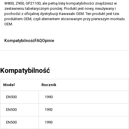
W800, Z900, GPZ1100, ale pełną listę kompatybilności znajdziesz w
zestawieniu tabelarycznym poniżej. Produkt jest nowy, nieużywany i
pochodzi z oficjalnej dystrybucji Kawasaki OEM. Ten produkt jest tzw.
produktem OEM, czyli elementem stosowanym przy pierwszym montażu
OEM.
Kompatybilność
FAQ
Opinie
Kompatybilność
Model
Rocznik
EN500
1990
EN500
1992
EN500
1993