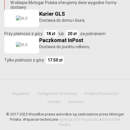
W sklepie Motogar Polska oferujemy dwie wygodne formy
dostawy:
Kurier GLS
Dostawa do domu i biura.
Przy płatności z góry
18 zł
lub
20 zł
za pobraniem
Paczkomat InPost
Dostawa do punktu odbioru.
Tylko płatności z góry
17.50 zł
Regulamin
Odstąpienie Od Umowy
Polityka Prywatności
Kontakt
Dostawa
© 2017-2025 Wszelkie prawa autorskie są zastrzeżone przez Motogar
Polska. Wsparcie techniczne
agencja SEO Paq Studio
i
Salon OEM
Polska
.