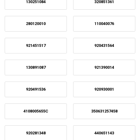
130251084
320851361
280120010
110040076
921451517
920431564
130891087
921390014
920491536
920930001
4108005655C
350631257458
920281348
440651143