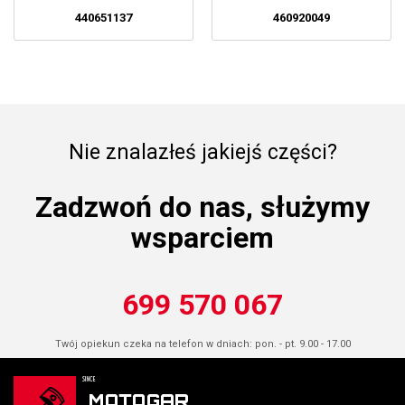
440651137
460920049
Nie znalazłeś jakiejś części?
Zadzwoń do nas, służymy
wsparciem
699 570 067
Twój opiekun czeka na telefon w dniach: pon. - pt. 9.00 - 17.00