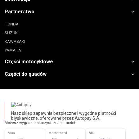
Partnerstwo
HONDA
SUZUKI
KAWASAKI
YAMAHA
Części motocyklowe
Części do quadów
Nasz sklep zapewnia bezpieczne i wygodne płatności
błyskawiczne, oferowane przez Autopay S.A.
Możesz wygodnie skorzystać z płatności:
Visa
Mastercard
Blik