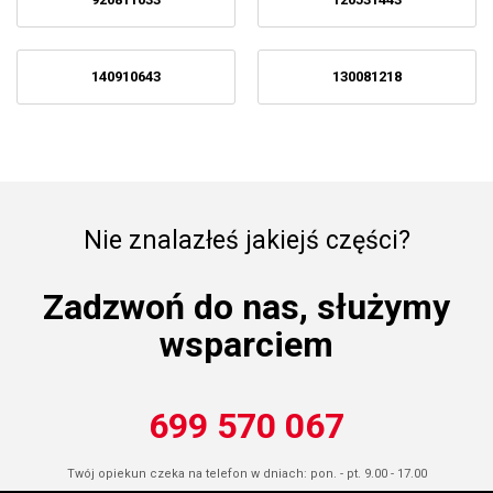
140910643
130081218
Nie znalazłeś jakiejś części?
Zadzwoń do nas, służymy
wsparciem
699 570 067
Twój opiekun czeka na telefon w dniach: pon. - pt. 9.00 - 17.00