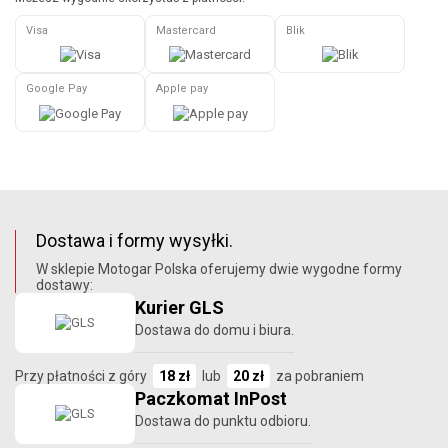
Visa
Mastercard
Blik
Google Pay
Apple pay
Dostawa i formy wysyłki.
W sklepie Motogar Polska oferujemy dwie wygodne formy
dostawy:
Kurier GLS
Dostawa do domu i biura.
Przy płatności z góry
18 zł
lub
20 zł
za pobraniem
Paczkomat InPost
Dostawa do punktu odbioru.