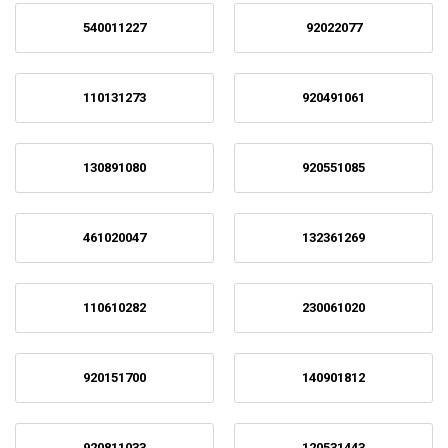
540011227
92022077
110131273
920491061
130891080
920551085
461020047
132361269
110610282
230061020
920151700
140901812
920811033
120531443