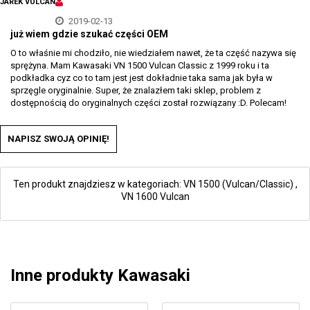
JAREK VULCAN
2019-02-13
już wiem gdzie szukać części OEM
O to właśnie mi chodziło, nie wiedziałem nawet, że ta część nazywa się
sprężyna. Mam Kawasaki VN 1500 Vulcan Classic z 1999 roku i ta
podkładka cyz co to tam jest jest dokładnie taka sama jak była w
sprzęgle oryginalnie. Super, że znalazłem taki sklep, problem z
dostępnością do oryginalnych części został rozwiązany :D. Polecam!
NAPISZ SWOJĄ OPINIĘ!
Ten produkt znajdziesz w kategoriach:
VN 1500 (Vulcan/Classic)
,
VN 1600 Vulcan
Inne produkty Kawasaki