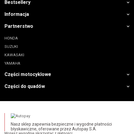
Bestsellery
Informacja
Partnerstwo
HONDA
SUZUKI
KAWASAKI
YAMAHA
Części motocyklowe
Części do quadów
Nasz sklep zapewnia bezpieczne i wygodne płatności
błyskawiczne, oferowane przez Autopay S.A.
Możesz wygodnie skorzystać z płatności: