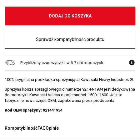
DODAJ DO KOSZYKA
Sprawdź kompatybilność produktu
Przybliżony czas wysyłki: w 6-7 dni roboczych
100% oryginalna podkładka sprężynująca Kawasaki Heavy Industries ®.
Sprężyna kosza sprzęgłowego o numerze 92144-1934 jest dedykowana
do motocykli Kawasaki Vulcan o pojemności: 1500 i 1600. Jest to
fabrycznie nowa część OEM, zapakowana przez producenta.
Kod OEM sprężyny: 921441934
Kompatybilność
FAQ
Opinie