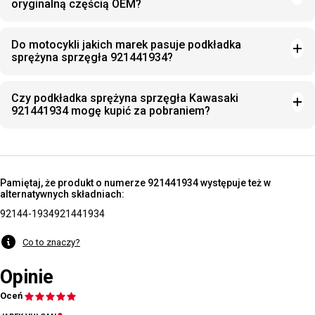
oryginalną częścią OEM?
Do motocykli jakich marek pasuje podkładka
sprężyna sprzęgła 921441934?
Czy podkładka sprężyna sprzęgła Kawasaki
921441934 mogę kupić za pobraniem?
Pamiętaj, że produkt o numerze 921441934 występuje też w
alternatywnych składniach:
92144-1934
921441934
Co to znaczy?
Opinie
Oceń