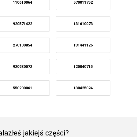
110610064
570011752
920571422
131610073
270100854
131441126
920930072
120040715
550200061
130425024
lazłeś jakiejś części?