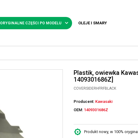
OLEJE I SMARY
 ORYGINALNE CZĘŚCI PO MODELU
Plastik, owiewka Kawa
1409301686Z]
COVERSIDERHFRFBLACK
Producent:
Kawasaki
OEM:
1409301686Z
Produkt nowy, w 100% oryginaln