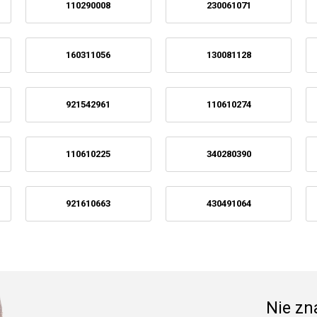
110290008
230061071
160311056
130081128
921542961
110610274
110610225
340280390
921610663
430491064
Nie zna