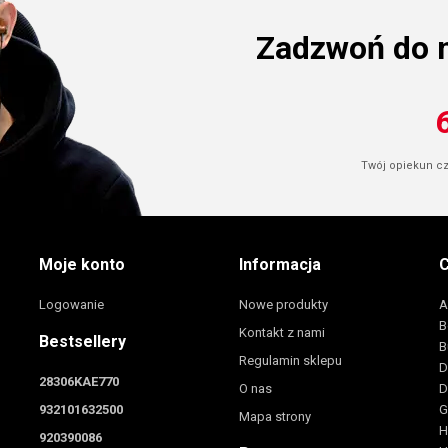
Zadzwoń do 
Twój opiekun cze
Moje konto
Informacja
C
Logowanie
Nowe produkty
A
B
Kontakt z nami
Bestsellery
B
Regulamin sklepu
D
28306KAE770
O nas
D
932101632500
G
Mapa strony
H
920390086