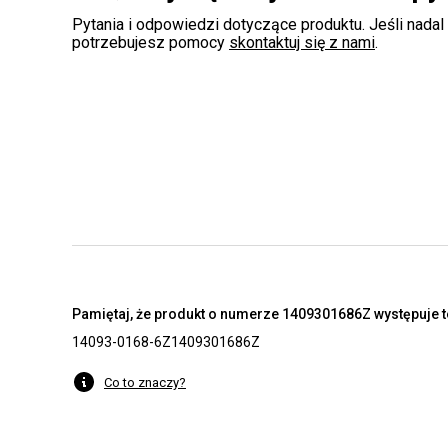
Pytania i odpowiedzi dotyczące produktu. Jeśli nadal
potrzebujesz pomocy
skontaktuj się z nami
.
Pamiętaj, że produkt o numerze 1409301686Z występuje t
14093-0168-6Z
1409301686Z
Co to znaczy?