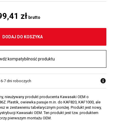
99,41 zł
brutto
DODAJ DO KOSZYKA
wdź kompatybilność produktu
 6-7 dni roboczych
lny, nieużywany produkt producenta Kawasaki OEM o
Z. Plastik, owiewka pasuje m.in. do KAF820, KAF1000, ale
esz w zestawieniu tabelarycznym poniżej. Produkt jest nowy,
dystrybucji Kawasaki OEM. Ten produkt jest tzw. produktem
przy pierwszym montażu OEM.