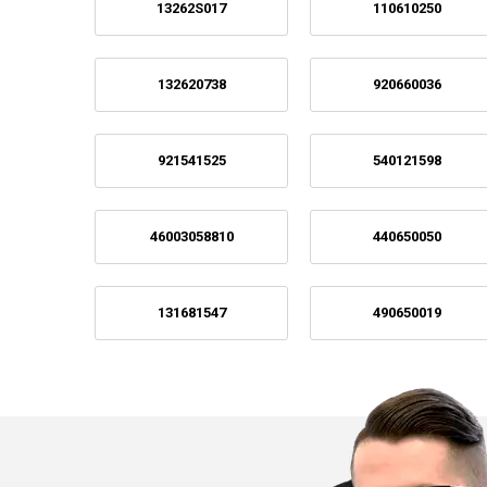
13262S017
110610250
132620738
920660036
921541525
540121598
46003058810
440650050
131681547
490650019