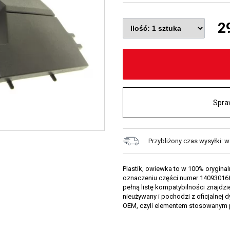
2
Spra
Przybliżony czas wysyłki: w
Plastik, owiewka to w 100% orygina
oznaczeniu części numer 1409301686
pełną listę kompatybilności znajdzi
nieużywany i pochodzi z oficjalnej 
OEM, czyli elementem stosowanym 