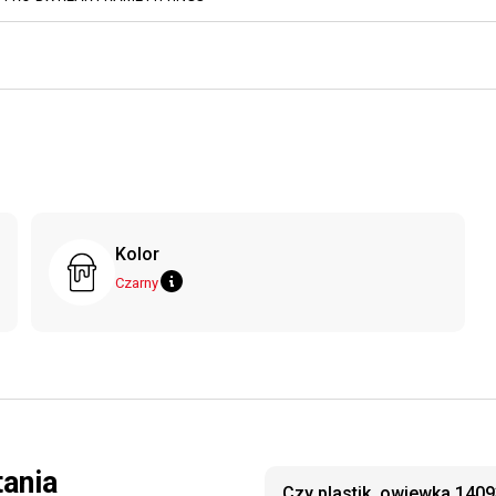
Kolor
Czarny
tania
Czy plastik, owiewka 140