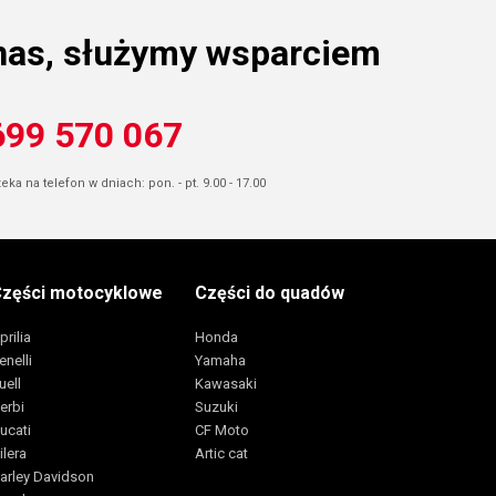
nas, służymy wsparciem
699 570 067
ka na telefon w dniach: pon. - pt. 9.00 - 17.00
zęści motocyklowe
Części do quadów
prilia
Honda
enelli
Yamaha
uell
Kawasaki
erbi
Suzuki
ucati
CF Moto
ilera
Artic cat
arley Davidson