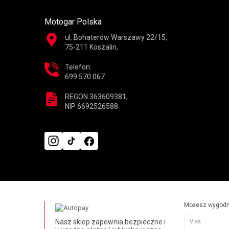
Motogar Polska
ul. Bohaterów Warszawy 22/15,
75-211 Koszalin,
Telefon:
699 570 067
REGON 363609381,
NIP 6692526588
Możesz wygodni
Nasz sklep zapewnia bezpieczne i
Visa