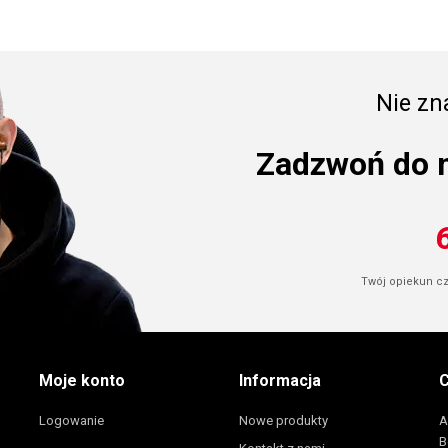
Nie zna
Zadzwoń do 
Twój opiekun cze
Moje konto
Informacja
C
Logowanie
Nowe produkty
A
B