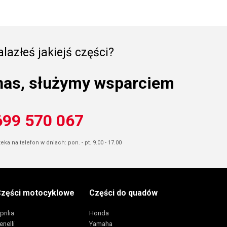
lazłeś jakiejś części?
nas, służymy wsparciem
699 570 067
ka na telefon w dniach: pon. - pt. 9.00 - 17.00
zęści motocyklowe
Części do quadów
prilia
Honda
enelli
Yamaha