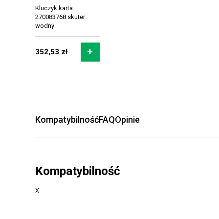
Kluczyk karta
270083768 skuter
wodny
352,53 zł
Kompatybilność
FAQ
Opinie
Kompatybilność
X