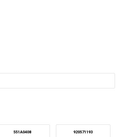
551A0408
920571193