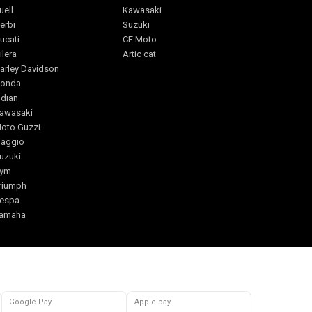
uell
Kawasaki
erbi
Suzuki
ucati
CF Moto
ilera
Artic cat
arley Davidson
onda
ndian
awasaki
oto Guzzi
iaggio
uzuki
ym
riumph
espa
amaha
Google Pay
Apple pay