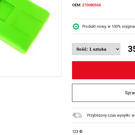
OEM:
270080566
Produkt nowy, w 100% oryginaln
3
Spra
Przybliżony czas wysyłki: w
123 ®