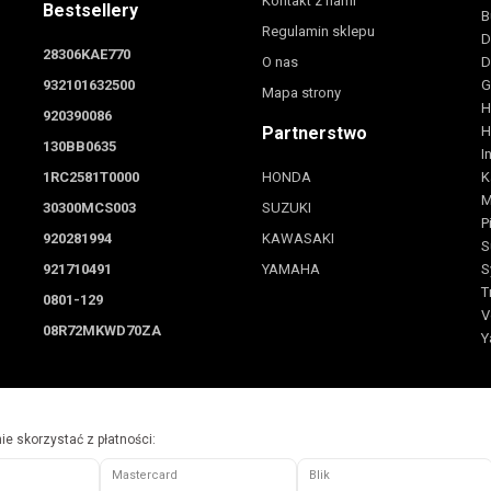
Kontakt z nami
Bestsellery
B
Regulamin sklepu
D
28306KAE770
O nas
D
932101632500
G
Mapa strony
H
920390086
Partnerstwo
H
130BB0635
I
1RC2581T0000
HONDA
K
M
30300MCS003
SUZUKI
P
920281994
KAWASAKI
S
921710491
YAMAHA
S
T
0801-129
V
08R72MKWD70ZA
Y
e skorzystać z płatności:
Mastercard
Blik